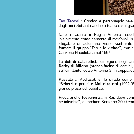
Teo Teocoli
: Comico e personaggio televi
dagli anni Settanta anche a teatro e sul gr
Nato a Taranto, in Puglia, Antonio Teocol
inizialmente come cantante di rock'n'roll in 
sfegatato di Celentano, viene scritturat
formare il gruppo "Teo e le vittime", con c
Canzone Napoletana nel 1967.
Le doti di cabarettista emergono negli an
Derby di Milano
(storica fucina di comici
sull'emittente locale Antenna 3, in coppia 
Passato a Mediaset, si fa strada come im
"Scherzi a parte" e
Mai dire gol
(1992-95
grande presa sul pubblico.
Ricca anche l'esperienza in Rai, dove co
ne infischio", e conduce Sanremo 2000 con 