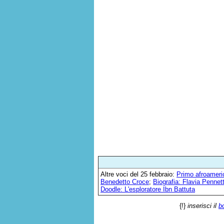
Altre voci del 25 febbraio:
Primo afroameri
Benedetto Croce
;
Biografia: Flavia Pennet
Doodle: L'esploratore Ibn Battuta
{!}
inserisci il
b