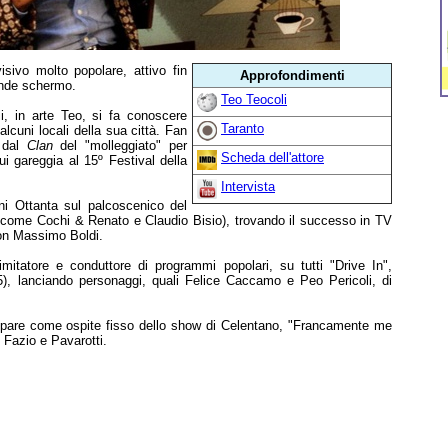
sivo molto popolare, attivo fin
Approfondimenti
ande schermo.
Teo Teocoli
i, in arte Teo, si fa conoscere
Taranto
alcuni locali della sua città. Fan
o dal
Clan
del "molleggiato" per
Scheda dell'attore
ui gareggia al 15º Festival della
Intervista
ni Ottanta sul palcoscenico del
, come Cochi & Renato e Claudio Bisio), trovando il successo in TV
con Massimo Boldi.
itatore e conduttore di programmi popolari, su tutti "Drive In",
), lanciando personaggi, quali Felice Caccamo e Peo Pericoli, di
mpare come ospite fisso dello show di Celentano, "Francamente me
Fazio e Pavarotti.