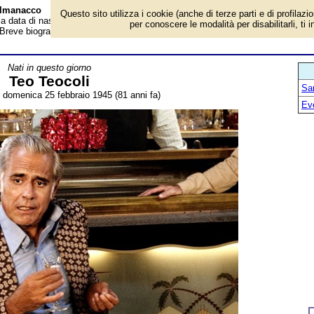
 Almanacco
Questo sito utilizza i cookie (anche di terze parti e di profilazi
 la data di nascita, età, dove è nato, cosa ha fatto Teo Teocoli, comico, attore,
per conoscere le modalità per disabilitarli, ti 
. Breve biografia. Voce dell'Almanacco.
Nati in questo giorno
Teo Teocoli
San
: domenica 25 febbraio 1945 (81 anni fa)
Ev