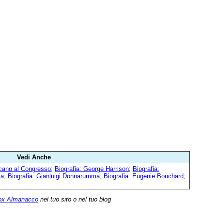
Vedi Anche
cano al Congresso
;
Biografia: George Harrison
;
Biografia:
ta
;
Biografia: Gianluigi Donnarumma
;
Biografia: Eugenie Bouchard
;
ox Almanacco
nel tuo sito o nel tuo blog