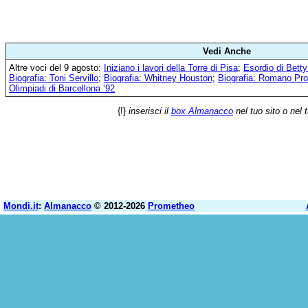
Vedi Anche
Altre voci del 9 agosto:
Iniziano i lavori della Torre di Pisa
;
Esordio di Bett
Biografia: Toni Servillo
;
Biografia: Whitney Houston
;
Biografia: Romano Pro
Olimpiadi di Barcellona ‘92
{!}
inserisci il
box Almanacco
nel tuo sito o nel 
Mondi.it
:
Almanacco
© 2012-2026
Prometheo