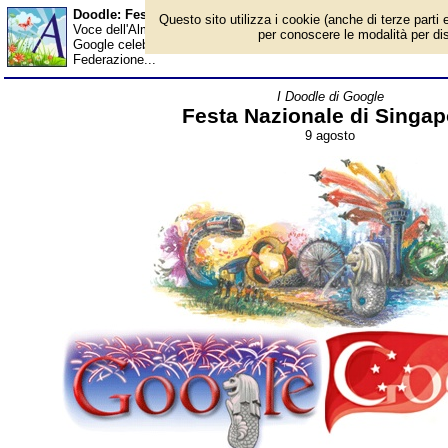
Doodle: Festa Nazionale di Singapore - Almanacco
Questo sito utilizza i cookie (anche di terze parti e
Voce dell'Almanacco del 9 agosto, per la rubrica 'I Doodle di Goo
per conoscere le modalità per disab
Google celebra la festa nazionale di Singapore nel suo sito local
Federazione...
I Doodle di Google
Festa Nazionale di Singap
9 agosto