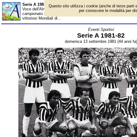
Serie A 1981-82 - Almanacco
Questo sito utilizza i cookie (anche di terze parti e
Voce dell'Almanacco del 13 settembre, per la rubrica 'Eventi Spor
per conoscere le modalità per disab
campionato di calcio di serie A numero ottanta, con la comparsa 
vittoriosi Mondiali di...
Eventi Sportivi
Serie A 1981-82
domenica 13 settembre 1981 (44 anni fa