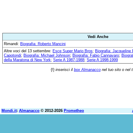
Vedi Anche
Rimandi:
Biografia: Roberto Mancini
Altre voci del 13 settembre:
Esce Super Mario Bros
;
Biografia: Jacqueline 
Capotondi
;
Biografia: Michael Johnson
;
Biografia: Fabio Cannavaro
;
Biogra
della Maratona di New York
;
Serie A 1987-1988
;
Serie A 1998-1999
{!}
inserisci il
box Almanacco
nel tuo sito o nel 
Mondi.it
:
Almanacco
© 2012-2026
Prometheo