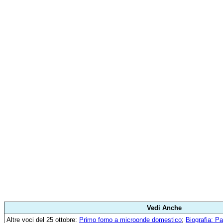
Vedi Anche
Altre voci del 25 ottobre:
Primo forno a microonde domestico
;
Biografia: P