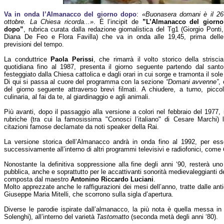
Va in onda l’Almanacco del giorno dopo
:
«Buonasera domani è il 26
ottobre. La Chiesa ricorda...»
. È l’incipit de
”L’Almanacco del giorno
dopo”
, rubrica curata dalla redazione giornalistica del Tg1 (Giorgio Ponti,
Diana De Feo e Flora Favilla) che va in onda alle 19,45, prima delle
previsioni del tempo.
La conduttrice
Paola Perissi
, che rimarrà il volto storico della striscia
quotidiana fino al 1987, presenta il giorno seguente partendo dal santo
festeggiato dalla Chiesa cattolica e dagli orari in cui sorge e tramonta il sole
Di qui si passa al cuore del programma con la sezione
“Domani avvenne”
,
del giorno seguente attraverso brevi filmati. A chiudere, a turno, piccoli
culinaria, al fai da te, al giardinaggio e agli animali.
Più avanti, dopo il passaggio alla versione a colori nel febbraio del 1977,
rubriche (tra cui la famosissima "Conosci l’italiano" di Cesare Marchi)
citazioni famose declamate da noti speaker della Rai.
La versione storica dell’Almanacco andrà in onda fino al 1992, per esse
successivamente all’interno di altri programmi televisivi e radiofonici, come
Nonostante la definitiva soppressione alla fine degli anni ‘90, resterà u
pubblica, anche e soprattutto per le accattivanti sonorità medievaleggianti de
composta dal maestro
Antonino Riccardo Luciani
.
Molto apprezzate anche le raffigurazioni dei mesi dell’anno, tratte dalle an
Giuseppe Maria Mitelli, che scorrono sulla sigla d’apertura.
Diverse le parodie ispirate dall’almanacco, la più nota è quella messa i
Solenghi), all’interno del varietà
Tastomatto
(seconda metà degli anni ‘80).