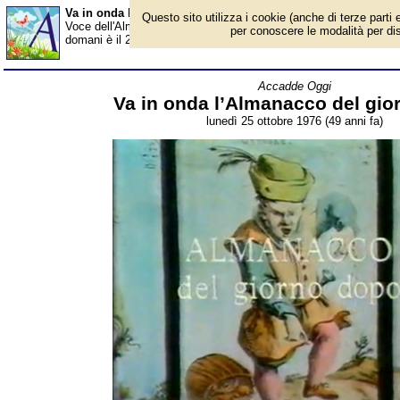
Va in onda l’Almanacco del giorno dopo - Almanacco
Questo sito utilizza i cookie (anche di terze parti e
Voce dell'Almanacco del 25 ottobre, per la rubrica 'Accadde Ogg
per conoscere le modalità per disab
domani è il 26 ottobre. La Chiesa ricorda...». È l’incipit de ”L’Al
Accadde Oggi
Va in onda l’Almanacco del gio
lunedì 25 ottobre 1976 (49 anni fa)