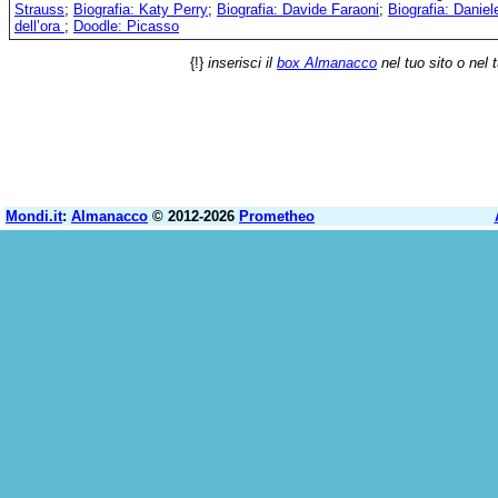
Strauss
;
Biografia: Katy Perry
;
Biografia: Davide Faraoni
;
Biografia: Daniel
dell’ora
;
Doodle: Picasso
{!}
inserisci il
box Almanacco
nel tuo sito o nel 
Mondi.it
:
Almanacco
© 2012-2026
Prometheo