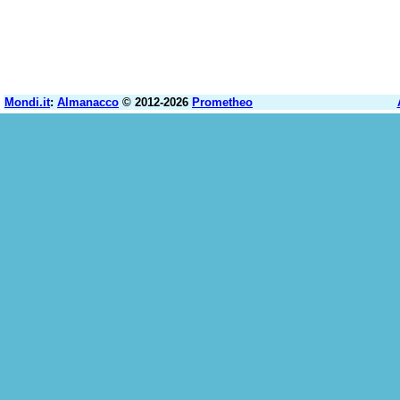
Mondi.it
:
Almanacco
© 2012-2026
Prometheo