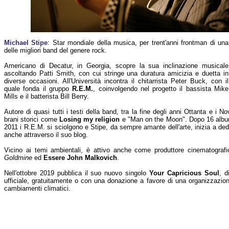
Michael Stipe
: Star mondiale della musica, per trent'anni frontman di una
delle migliori band del genere rock.
Americano di Decatur, in Georgia, scopre la sua inclinazione musicale
ascoltando Patti Smith, con cui stringe una duratura amicizia e duetta in
diverse occasioni. All'Università incontra il chitarrista Peter Buck, con il
quale fonda il gruppo
R.E.M.
, coinvolgendo nel progetto il bassista Mike
Mills e il batterista Bill Berry.
Autore di quasi tutti i testi della band, tra la fine degli anni Ottanta e i 
brani storici come
Losing my religion
e "Man on the Moon". Dopo 16 album 
2011 i R.E.M. si sciolgono e Stipe, da sempre amante dell'arte, inizia a ded
anche attraverso il suo blog.
Vicino ai temi ambientali, è attivo anche come produttore cinematografi
Goldmine
ed
Essere John Malkovich
.
Nell'ottobre 2019 pubblica il suo nuovo singolo
Your Capricious Soul
, d
ufficiale, gratuitamente o con una donazione a favore di una organizzazio
cambiamenti climatici.