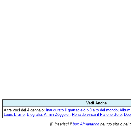
Vedi Anche
Altre voci del 4 gennaio:
Inaugurato il grattacielo più alto del mondo
;
Album 
Louis Braille
;
Biografia: Armin Zöggeler
;
Ronaldo vince il Pallone d'oro
;
Doo
{!}
inserisci il
box Almanacco
nel tuo sito o nel 