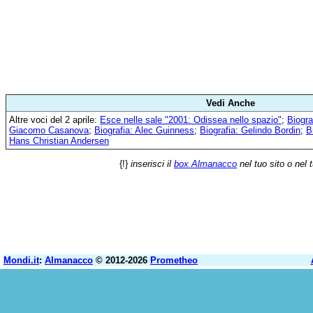
Vedi Anche
Altre voci del 2 aprile:
Esce nelle sale "2001: Odissea nello spazio"
;
Biogra
Giacomo Casanova
;
Biografia: Alec Guinness
;
Biografia: Gelindo Bordin
;
B
Hans Christian Andersen
{!}
inserisci il
box Almanacco
nel tuo sito o nel 
Mondi.it
:
Almanacco
© 2012-2026
Prometheo