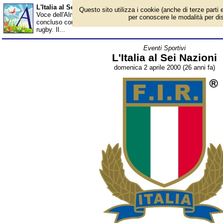
L'Italia al Sei Nazioni - Almanacco
Questo sito utilizza i cookie (anche di terze parti e
Voce dell'Almanacco del 2 aprile, per la rubrica 'Eventi Sportivi'.
per conoscere le modalità per disab
concluso con una vittoria la sua prima partecipazione al Sei Nazi
rugby. Il...
Eventi Sportivi
L'Italia al Sei Nazioni
domenica 2 aprile 2000 (26 anni fa)