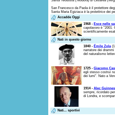
Santa Teodosia (Teodora) di Cesarea (Vergin
San Francesco da Paola è il protettore degl
Santa Maria Egiziaca è la protettrice dei pe
Accadde Oggi
1968 -
Esce nelle sa
capolavoro è "2001: Od
scientificamente esat
Nati in questo giorno
1840 -
Émile Zola
(1
narratore dei drammi
del naturalismo lettera
1725 -
Giacomo Cas
egli stesso costruì na
dei lumi". Nato a Ven
1914 -
Alec Guinne
sempre, ricordato per
di Londra, e scompar
Nati... sportivi