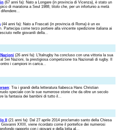
in
(67 anni fa): Nato a Longare (in provincia di Vicenza), è stato un
pico di maratona a Seul 1988, titolo che, per un infortunio a metà
 difendere...
a
(44 anni fa): Nato a Frascati (in provincia di Roma) è un ex
m. Partecipa come terzo portiere alla vincente spedizione italiana ai
sciuto nelle giovanili della...
i Nazioni
(26 anni fa): L'Italrugby ha concluso con una vittoria la sua
al Sei Nazioni, la prestigiosa competizione tra Nazionali di rugby. Il
ontro i campioni in carica...
ersen
: Tra i grandi della letteratura fiabesca Hans Christian
uolo speciale con le sue numerose storie che da oltre un secolo
 la fantasia dei bambini di tutto il...
o II
(21 anni fa): Dal 27 aprile 2014 proclamato santo della Chiesa
 Giovanni XXIII, viene ricordato come il pontefice dei numerosi
 profondo rapporto con i giovani e della lotta al...