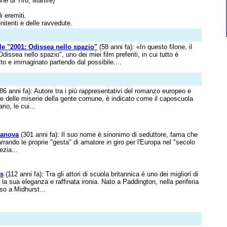
e di Tiro, Martire)
i eremiti.
nitenti e delle ravvedute.
le "2001: Odissea nello spazio"
(58 anni fa): «In questo filone, il
issea nello spazio", uno dei miei film preferiti, in cui tutto è
to e immaginato partendo dal possibile....
86 anni fa): Autore tra i più rappresentativi del romanzo europeo e
 e delle miserie della gente comune, è indicato come il caposcuola
rio, le cui...
anova
(301 anni fa): Il suo nome è sinonimo di seduttore, fama che
rrando le proprie "gesta" di amatore in giro per l'Europa nel "secolo
ezia...
ss
(112 anni fa): Tra gli attori di scuola britannica è uno dei migliori di
 la sua eleganza e raffinata ironia. Nato a Paddington, nella periferia
so a Midhurst...