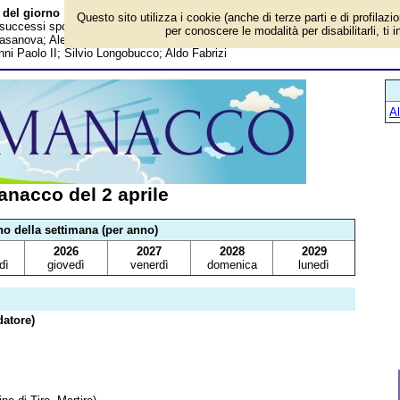
 del giorno
Questo sito utilizza i cookie (anche di terze parti e di profilazi
i, successi sportivi, anniversari e curiosità: Esce nelle sale "2001: Odissea nell
per conoscere le modalità per disabilitarli, ti 
sanova; Alec Guinness; Gelindo Bordin; Marco Amelia; L'Italia al Sei Nazioni
ni Paolo II; Silvio Longobucco; Aldo Fabrizi
A
nacco del 2 aprile
no della settimana (per anno)
2026
2027
2028
2029
dì
giovedì
venerdì
domenica
lunedì
atore)