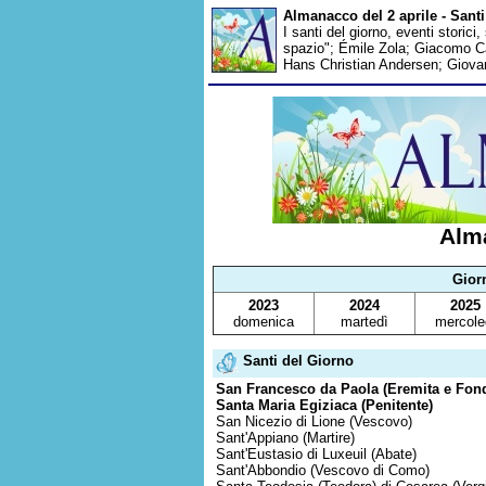
Almanacco del 2 aprile - Santi
I santi del giorno, eventi storic
spazio"; Émile Zola; Giacomo Ca
Hans Christian Andersen; Giovan
Alma
Gior
2023
2024
2025
domenica
martedì
mercole
Santi del Giorno
San Francesco da Paola (Eremita e Fond
Santa Maria Egiziaca (Penitente)
San Nicezio di Lione (Vescovo)
Sant'Appiano (Martire)
Sant'Eustasio di Luxeuil (Abate)
Sant'Abbondio (Vescovo di Como)