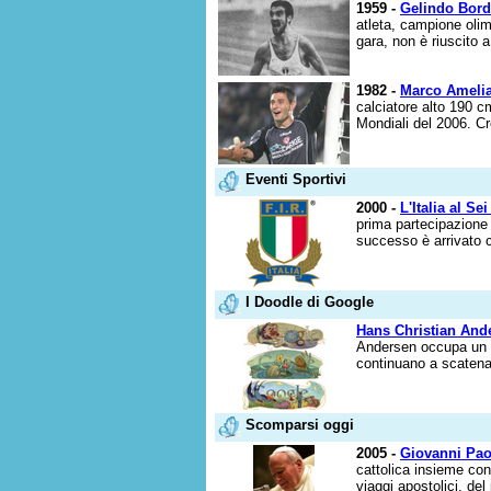
1959 -
Gelindo Bord
atleta, campione olim
gara, non è riuscito a
1982 -
Marco Ameli
calciatore alto 190 c
Mondiali del 2006. Cre
Eventi Sportivi
2000 -
L'Italia al Se
prima partecipazione 
successo è arrivato c
I Doodle di Google
Hans Christian And
Andersen occupa un r
continuano a scatenare
Scomparsi oggi
2005 -
Giovanni Paol
cattolica insieme con
viaggi apostolici, del