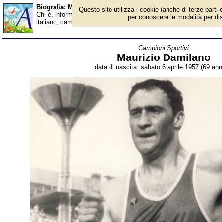
Biografia: Maurizio Damilano - età - Almanacco
Questo sito utilizza i cookie (anche di terze parti e
Chi è, informazioni, foto, qual è la data di nascita, età, dove è 
per conoscere le modalità per disab
italiano, campione olimpico e mondiale di marcia. Breve biografi
Campioni Sportivi
Maurizio Damilano
data di nascita: sabato 6 aprile 1957 (69 anni