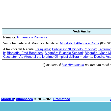
Vedi Anche
Rimandi:
Almanacco Piemonte
Voci che parlano di Maurizio Damilano:
Mondiali di Atletica a Roma
(06/09/
Altre voci del 6 aprile:
Pasquetta
;
Pubblicato “Il Piccolo Principe”
;
Terremoto
it
;
Biografia: Fred Bongusto
;
Biografia: Eugenio Scalfari
;
Biografia: Mario M
Cacciatori
;
Ad Atene al via le prime Olimpiadi dell'era moderna
;
Doodle: As
{!}
inserisci il
box Almanacco
nel tuo sito o nel 
Mondi.it
:
Almanacco
© 2012-2026
Prometheo