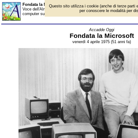
Fondata la Microsoft - Almanacco
Questo sito utilizza i cookie (anche di terze parti e
Voce dell'Almanacco del 4 aprile, per la rubrica 'Accadde Oggi'.
per conoscere le modalità per disab
computer su ogni scrivania e uno in ogni casa». Così il giovane 
Accadde Oggi
Fondata la Microsoft
venerdì 4 aprile 1975 (51 anni fa)