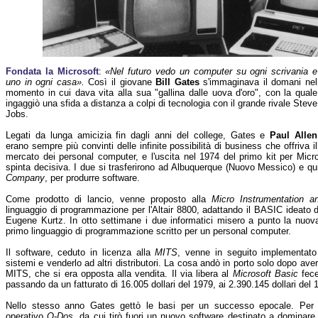
Fondata la Microsoft
:
«Nel futuro vedo un computer su ogni scrivania e
uno in ogni casa».
Così il giovane
Bill Gates
s'immaginava il domani nel
momento in cui dava vita alla sua "gallina dalle uova d'oro", con la quale
ingaggiò una sfida a distanza a colpi di tecnologia con il grande rivale Steve
Jobs.
Legati da lunga amicizia fin dagli anni del college, Gates e
Paul Allen
erano sempre più convinti delle infinite possibilità di business che offriva il
mercato dei personal computer, e l'uscita nel 1974 del primo kit per Mi
spinta decisiva. I due si trasferirono ad Albuquerque (Nuovo Messico) e qui
Company
, per produrre software.
Come prodotto di lancio, venne proposto alla
Micro Instrumentation 
linguaggio di programmazione per l'Altair 8800, adattando il BASIC idea
Eugene Kurtz. In otto settimane i due informatici misero a punto la nuova
primo linguaggio di programmazione scritto per un personal computer.
Il software, ceduto in licenza alla
MITS
, venne in seguito implementato 
sistemi e venderlo ad altri distributori. La cosa andò in porto solo dopo aver
MITS, che si era opposta alla vendita. Il via libera al
Microsoft Basic
fece
passando da un fatturato di 16.005 dollari del 1979, ai 2.390.145 dollari del 
Nello stesso anno Gates gettò le basi per un successo epocale. Per 50
operativo
Q-Dos
, da cui tirò fuori un nuovo software destinato a dominare l