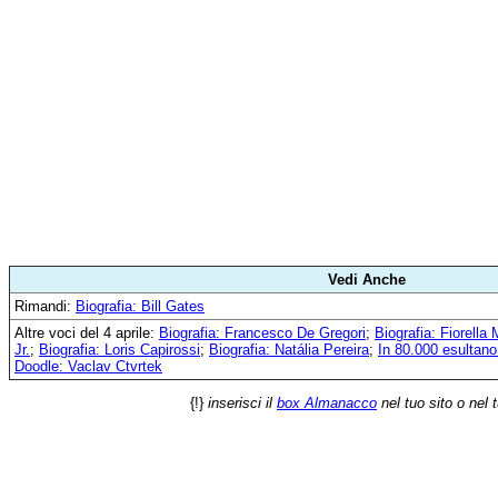
Vedi Anche
Rimandi:
Biografia: Bill Gates
Altre voci del 4 aprile:
Biografia: Francesco De Gregori
;
Biografia: Fiorella
Jr.
;
Biografia: Loris Capirossi
;
Biografia: Natália Pereira
;
In 80.000 esultano
Doodle: Vaclav Ctvrtek
{!}
inserisci il
box Almanacco
nel tuo sito o nel 