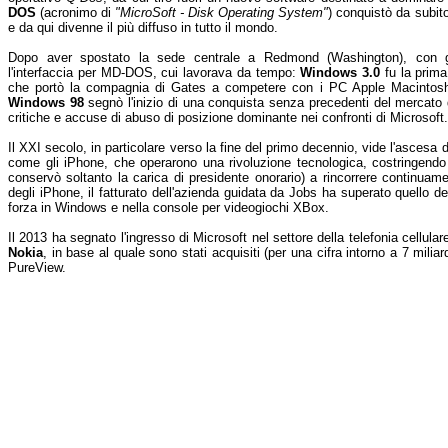
DOS
(acronimo di
"MicroSoft - Disk Operating System"
) conquistò da subit
e da qui divenne il più diffuso in tutto il mondo.
Dopo aver spostato la sede centrale a Redmond (Washington), con gl
l'interfaccia per MD-DOS, cui lavorava da tempo:
Windows 3.0
fu la prima
che portò la compagnia di Gates a competere con i PC Apple Macintos
Windows 98
segnò l'inizio di una conquista senza precedenti del mercato
critiche e accuse di abuso di posizione dominante nei confronti di Microsoft.
Il XXI secolo, in particolare verso la fine del primo decennio, vide l'ascesa d
come gli iPhone, che operarono una rivoluzione tecnologica, costringendo
conservò soltanto la carica di presidente onorario) a rincorrere continuam
degli iPhone, il fatturato dell'azienda guidata da Jobs ha superato quello de
forza in Windows e nella console per videogiochi XBox.
Il 2013 ha segnato l'ingresso di Microsoft nel settore della telefonia cellular
Nokia
, in base al quale sono stati acquisiti (per una cifra intorno a 7 miliar
PureView.