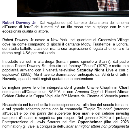
Robert Downey Jr.
: Dal vagabondo più famoso della storia del cinema
all'"uomo di ferro" dei fumetti c'è un filo rosso che si spiega con le sue
eccezionali qualità di attore.
Robert Downey Jr nasce a New York, nel quartiere di Greenwich Village
dove ha come compagno di giochi il cantante Moby. Trasferitosi a Londra,
qui studia balletto classico, ma la sua aspirazione è legata al cinema e fa
ritorno negli USA per realizzarla.
Introdotto sul set, e alla droga (fuma il primo spinello a 8 anni), dal padre
regista Robert Downey Sr., debutta nel fantasy "Pound" (1970) e recita in alt
popolarità arrivano con il varietà televisivo
Saturday Night Live
e con c
esplosiva" (1985). Ma il talento drammatico, anticipato da "Al di là di tutti i 
Novanta, quando molti registi quotati se lo contendono.
Le migliori prove le offre interpretando il grande Charlie Chaplin in
Charl
nomination all'Oscar e un BAFTA, e con
America Oggi
di Robert Altman,
Golden Globe e la Coppa Volpi alla 50ª Mostra del Cinema di Venezia (entramb
Risucchiato nel tunnel della tossicodipendenza, alla fine del secolo torna i
e sul grande schermo prima con la commedia "Tropic Thunder" (ottenend
all'Oscar) e poi nei panni del supereroe
Iron man
e del celebre investi
campioni d'incassi e seguiti da più sequel. Nel gennaio 2020 è il protago
l'interpretazione di Lewis Strauss nel film
Oppenheimer
(film del 2023
nomination) gli vale la conquista dell'
Oscar al miglior attore non protagonista