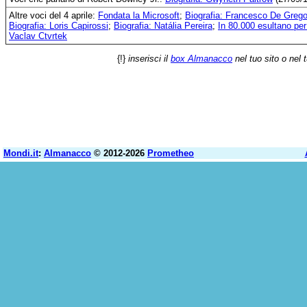
Altre voci del 4 aprile:
Fondata la Microsoft
;
Biografia: Francesco De Grego
Biografia: Loris Capirossi
;
Biografia: Natália Pereira
;
In 80.000 esultano pe
Vaclav Ctvrtek
{!}
inserisci il
box Almanacco
nel tuo sito o nel 
Mondi.it
:
Almanacco
© 2012-2026
Prometheo