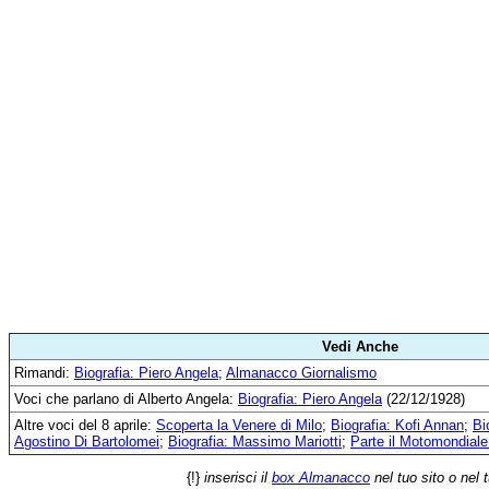
Vedi Anche
Rimandi:
Biografia: Piero Angela
;
Almanacco Giornalismo
Voci che parlano di Alberto Angela:
Biografia: Piero Angela
(22/12/1928)
Altre voci del 8 aprile:
Scoperta la Venere di Milo
;
Biografia: Kofi Annan
;
Bi
Agostino Di Bartolomei
;
Biografia: Massimo Mariotti
;
Parte il Motomondial
{!}
inserisci il
box Almanacco
nel tuo sito o nel 