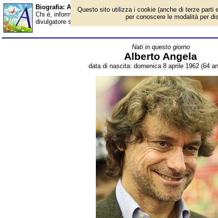
Biografia: Alberto Angela - età - Almanacco
Questo sito utilizza i cookie (anche di terze parti e
Chi è, informazioni, foto, qual è la data di nascita, età, dove è n
per conoscere le modalità per disab
divulgatore scientifico, scrittore e giornalista italiano. Breve bio
Nati in questo giorno
Alberto Angela
data di nascita: domenica 8 aprile 1962 (64 an