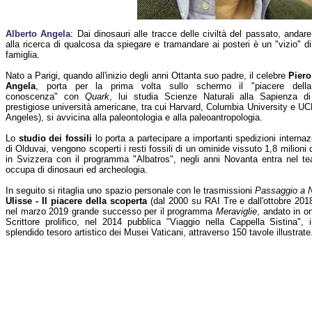
Alberto Angela
: Dai dinosauri alle tracce delle civiltà del passato, andare
alla ricerca di qualcosa da spiegare e tramandare ai posteri è un "vizio" di
famiglia.
Nato a Parigi, quando all'inizio degli anni Ottanta suo padre, il celebre
Piero
Angela
, porta per la prima volta sullo schermo il "piacere della
conoscenza" con
Quark
, lui studia Scienze Naturali alla Sapienza d
prestigiose università americane, tra cui Harvard, Columbia University e UCL
Angeles), si avvicina alla paleontologia e alla paleoantropologia.
Lo
studio dei fossili
lo porta a partecipare a importanti spedizioni internazi
di Olduvai, vengono scoperti i resti fossili di un ominide vissuto 1,8 milioni 
in Svizzera con il programma "Albatros", negli anni Novanta entra nel 
occupa di dinosauri ed archeologia.
In seguito si ritaglia uno spazio personale con le trasmissioni
Passaggio a 
Ulisse - Il piacere della scoperta
(dal 2000 su RAI Tre e dall'ottobre 20
nel marzo 2019 grande successo per il programma
Meraviglie
, andato in o
Scrittore prolifico, nel 2014 pubblica "Viaggio nella Cappella Sistina",
splendido tesoro artistico dei Musei Vaticani, attraverso 150 tavole illustrate