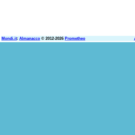
Mondi.it
:
Almanacco
© 2012-2026
Prometheo