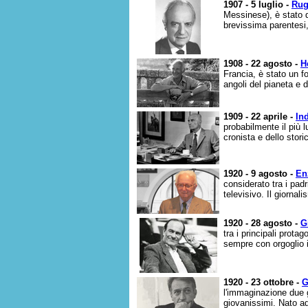
1907 - 5 luglio -
Rug
Messinese), è stato da
brevissima parentesi,
1908 - 22 agosto -
H
Francia, è stato un f
angoli del pianeta e 
1909 - 22 aprile -
In
probabilmente il più l
cronista e dello stori
1920 - 9 agosto -
En
considerato tra i pad
televisivo. Il giornali
1920 - 28 agosto -
G
tra i principali prota
sempre con orgoglio i
1920 - 23 ottobre -
G
l'immaginazione due ge
giovanissimi. Nato ad