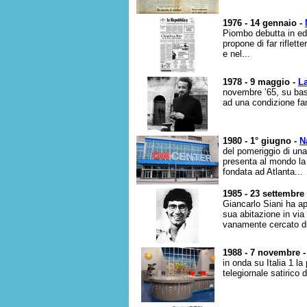
1976 - 14 gennaio -
Piombo debutta in edi
propone di far riflett
e nel...
1978 - 9 maggio -
L
novembre ’65, su basi
ad una condizione fam
1980 - 1° giugno -
N
del pomeriggio di una
presenta al mondo la
fondata ad Atlanta...
1985 - 23 settembre
Giancarlo Siani ha ap
sua abitazione in via
vanamente cercato d
1988 - 7 novembre 
in onda su Italia 1 la
telegiornale satirico d