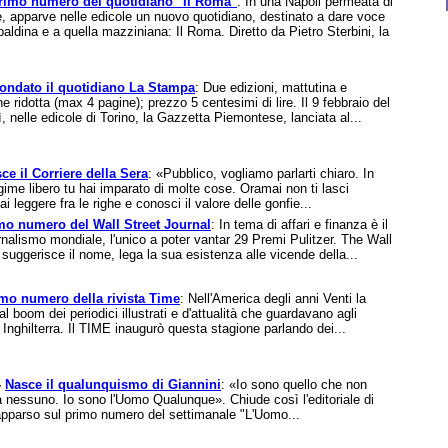
rimo numero del quotidiano "Il Roma"
: In una Napoli permeata di
e, apparve nelle edicole un nuovo quotidiano, destinato a dare voce
aldina e a quella mazziniana: Il Roma. Diretto da Pietro Sterbini, la
ondato il quotidiano La Stampa
: Due edizioni, mattutina e
e ridotta (max 4 pagine); prezzo 5 centesimi di lire. Il 9 febbraio del
, nelle edicole di Torino, la Gazzetta Piemontese, lanciata al...
ce il Corriere della Sera
: «Pubblico, vogliamo parlarti chiaro. In
egime libero tu hai imparato di molte cose. Oramai non ti lasci
ai leggere fra le righe e conosci il valore delle gonfie...
mo numero del Wall Street Journal
: In tema di affari e finanza è il
ornalismo mondiale, l'unico a poter vantar 29 Premi Pulitzer. The Wall
suggerisce il nome, lega la sua esistenza alle vicende della...
mo numero della rivista Time
: Nell'America degli anni Venti la
l boom dei periodici illustrati e d'attualità che guardavano agli
Inghilterra. Il TIME inaugurò questa stagione parlando dei...
-
Nasce il qualunquismo di Giannini
: «Io sono quello che non
a nessuno. Io sono l'Uomo Qualunque». Chiude così l'editoriale di
apparso sul primo numero del settimanale "L'Uomo...