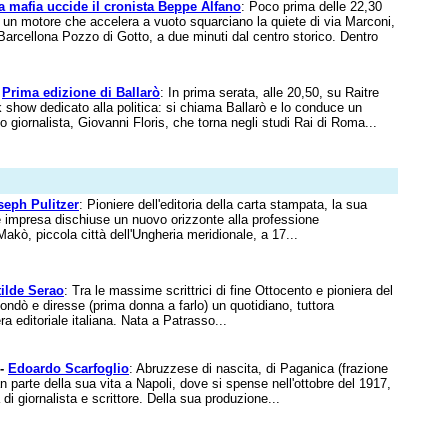
a mafia uccide il cronista Beppe Alfano
: Poco prima delle 22,30
di un motore che accelera a vuoto squarciano la quiete di via Marconi,
 Barcellona Pozzo di Gotto, a due minuti dal centro storico. Dentro
-
Prima edizione di Ballarò
: In prima serata, alle 20,50, su Raitre
 show dedicato alla politica: si chiama Ballarò e lo conduce un
 giornalista, Giovanni Floris, che torna negli studi Rai di Roma...
seph Pulitzer
: Pioniere dell'editoria della carta stampata, la sua
e impresa dischiuse un nuovo orizzonte alla professione
Makò, piccola città dell'Ungheria meridionale, a 17...
ilde Serao
: Tra le massime scrittrici di fine Ottocento e pioniera del
fondò e diresse (prima donna a farlo) un quotidiano, tuttora
ra editoriale italiana. Nata a Patrasso...
 -
Edoardo Scarfoglio
: Abruzzese di nascita, di Paganica (frazione
an parte della sua vita a Napoli, dove si spense nell'ottobre del 1917,
 di giornalista e scrittore. Della sua produzione...