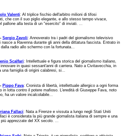
olo Valenti
: Al triplice fischio dell'arbitro milioni di tifosi
ti, che con il suo piglio elegante, e allo stesso tempo vivace,
l pallone alla testa di un "esercito" di inviati. ...
 -
Sergio Zavoli
: Annoverato tra i padri del giornalismo televisivo
i nasce a Ravenna durante gli anni della dittatura fascista. Entrato in
dalla radio allo schermo con la fortunata...
enio Scalfari
: Intellettuale e figura storica del giornalismo italiano,
 innovare in quasi sessant'anni di carriera. Nato a Civitavecchia, in
una famiglia di origini calabresi, si...
 -
Pippo Fava
: Cronista di libertà, intellettuale allergico a ogni forma
ino in lotta contro il potere mafioso. L'eredità di Giuseppe Fava, noto
o, ha un valore incalcolabile...
riana Fallaci
: Nata a Firenze e vissuta a lungo negli Stati Uniti
laci è considerata la più grande giornalista italiana di sempre e una
ane più apprezzate del XX secolo. ...
riano Sofri
: Nato a Trieste, è un giornalista, scrittore e attivista,