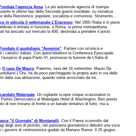
Fondata l'agenzia Ansa
: La più autorevole agenzia di stampa
durante le ultime fasi della Seconda guerra mondiale, su iniziativa
me della Resistenza: popolare, socialista e comunista. Strumento...
ce in edicola il settimanale L'Espresso
: Nel 1955 l'Italia è in pieno
bbraio è entrata in funzione, a Roma, la prima metropolitana
iat ha lanciato sul mercato la 600, destinata a prendere il posto
Fondato il quotidiano "Avvenire"
: Parlare con un'unica e
i i cattolici italiani. Con quest'obiettivo la Conferenza Episcopale
 l'auspicio di papa Paolo VI, promosse la fusione de L'Italia di
 -
Il caso De Mauro
: Palermo, sera del 16 settembre. Mauro De
uotidiano L'Ora, ha da poco parcheggiato la propria auto in via delle
ri dalla sua abitazione, quando viene avvicinato da tre...
candalo Watergate
: Un vigilante scopre cinque scassinatori in
l Partito Democratico al Watergate Hotel di Washington. Ben presto
nto di non trovarsi di fronte a un banale tentativo di furto, ma a...
asce "il Giornale" di Montanelli
: Con il Paese sconvolto dal
ragi degli anni di piombo, nel panorama giornalistico debuttò una voce
so i governi di centrosinistra guidati da Mariano Rumor. Il 25 giugno...