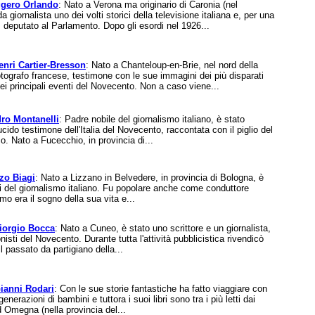
gero Orlando
: Nato a Verona ma originario di Caronia (nel
 giornalista uno dei volti storici della televisione italiana e, per una
 deputato al Parlamento. Dopo gli esordi nel 1926...
enri Cartier-Bresson
: Nato a Chanteloup-en-Brie, nel nord della
otografo francese, testimone con le sue immagini dei più disparati
dei principali eventi del Novecento. Non a caso viene...
dro Montanelli
: Padre nobile del giornalismo italiano, è stato
ucido testimone dell'Italia del Novecento, raccontata con il piglio del
co. Nato a Fucecchio, in provincia di...
zo Biagi
: Nato a Lizzano in Belvedere, in provincia di Bologna, è
ri del giornalismo italiano. Fu popolare anche come conduttore
smo era il sogno della sua vita e...
iorgio Bocca
: Nato a Cuneo, è stato uno scrittore e un giornalista,
gonisti del Novecento. Durante tutta l'attività pubblicistica rivendicò
l passato da partigiano della...
ianni Rodari
: Con le sue storie fantastiche ha fatto viaggiare con
nerazioni di bambini e tuttora i suoi libri sono tra i più letti dai
 Omegna (nella provincia del...