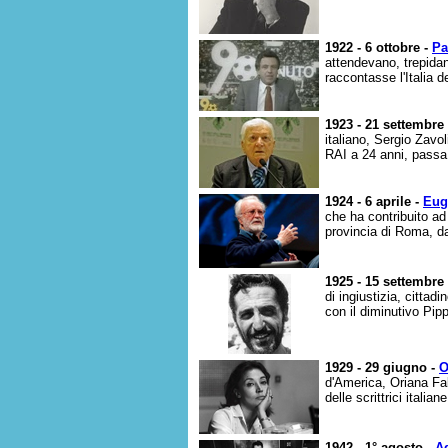
1922 - 6 ottobre -
Pa
attendevano, trepidan
raccontasse l'Italia de
1923 - 21 settembre
italiano, Sergio Zavol
RAI a 24 anni, passa 
1924 - 6 aprile -
Eug
che ha contribuito ad
provincia di Roma, da 
1925 - 15 settembre
di ingiustizia, cittad
con il diminutivo Pipp
1929 - 29 giugno -
O
d'America, Oriana Fal
delle scrittrici itali
1942 - 1° agosto -
Ad