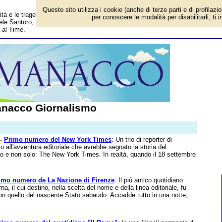
Questo sito utilizza i cookie (anche di terze parti e di profilazi
ovità e le tragedie del giornalismo. Dalla nascita di un quotidiano ai talk show
per conoscere le modalità per disabilitarli, ti 
le Santoro, da Gigi Marzullo a Sergio Rizzo, dalla nascita di Striscia la Notiz
a al Time.
nacco Giornalismo
 -
Primo numero del New York Times
: Un trio di reporter di
io all'avventura editoriale che avrebbe segnato la storia del
o e non solo: The New York Times. In realtà, quando il 18 settembre
imo numero de La Nazione di Firenze
: Il più antico quotidiano
rna, il cui destino, nella scelta del nome e della linea editoriale, fu
con quello del nascente Stato sabaudo. Accadde tutto in una notte,...