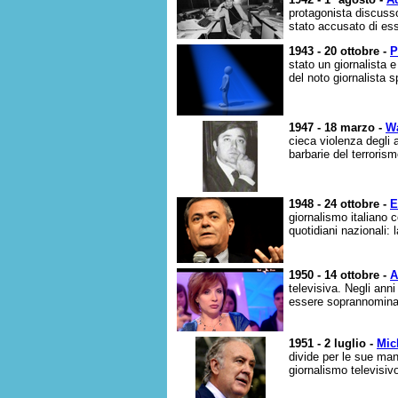
protagonista discusso
stato accusato di ess
1943 - 20 ottobre -
P
stato un giornalista 
del noto giornalista 
1947 - 18 marzo -
Wa
cieca violenza degli 
barbarie del terrorism
1948 - 24 ottobre -
E
giornalismo italiano 
quotidiani nazionali: 
1950 - 14 ottobre -
A
televisiva. Negli ann
essere soprannominata
1951 - 2 luglio -
Mic
divide per le sue man
giornalismo televisivo