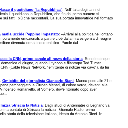
Nasce il quotidiano "la Repubblica"
: Nell'Italia degli anni di
cola il quotidiano la Repubblica, che fin dal primo numero si
ere sui fatti, più che raccontarli. La sua portata innovatrice nel formato
a mafia uccide Peppino Impastato
: «Arrivai alla politica nel lontano
 puramente emozionali: a partire cioè dalla mia esigenza di reagire
iliare divenuta ormai insostenibile». Parole dal...
asce la CNN, primo canale all news della storia
: Sono le cinque
 domenica di giugno, quando il tycoon e filantropo Ted Turner
 CNN (Cable News Network, "emittente di notizie via cavo"), da lui
 -
Omicidio del giornalista Giancarlo Siani
: Manca poco alle 21 e
pena parcheggiato la Citroen Mehari, di colore verde, davanti alla
 Vincenzo Romaniello, al Vomero, dov'è ritornato dopo aver
ue...
-
Inizia Striscia la Notizia
: Dagli studi di Antennatre di Legnano va
 prima puntata di Striscia la notizia - Giornale Radio, primo
ella storia della televisione italiana, ideato da Antonio Ricci. In...