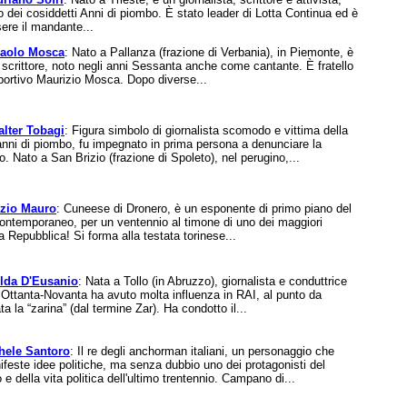
 dei cosiddetti Anni di piombo. È stato leader di Lotta Continua ed è
ere il mandante...
aolo Mosca
: Nato a Pallanza (frazione di Verbania), in Piemonte, è
e scrittore, noto negli anni Sessanta anche come cantante. È fratello
sportivo Maurizio Mosca. Dopo diverse...
lter Tobagi
: Figura simbolo di giornalista scomodo e vittima della
anni di piombo, fu impegnato in prima persona a denunciare la
o. Nato a San Brizio (frazione di Spoleto), nel perugino,...
zio Mauro
: Cuneese di Dronero, è un esponente di primo piano del
contemporaneo, per un ventennio al timone di uno dei maggiori
la Repubblica! Si forma alla testata torinese...
lda D'Eusanio
: Nata a Tollo (in Abruzzo), giornalista e conduttrice
i Ottanta-Novanta ha avuto molta influenza in RAI, al punto da
 la “zarina” (dal termine Zar). Ha condotto il...
hele Santoro
: Il re degli anchorman italiani, un personaggio che
ifeste idee politiche, ma senza dubbio uno dei protagonisti del
 e della vita politica dell'ultimo trentennio. Campano di...