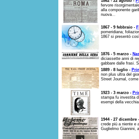
1862 - 22 agosto -
P
fervore risorgimental
alla componente garib
nuova...
1867 - 9 febbraio -
F
pomeridiana; foliazion
1867 si presentò così
1876 - 5 marzo -
Nas
diciassette anni di r
gabbare dalle frasi. S
1889 - 8 luglio -
Pri
non plus ultra del gi
Street Journal, come 
1923 - 3 marzo -
Pri
stampa fu investita da
esempi della vecchia 
1944 - 27 dicembre 
crede più a niente e 
Guglielmo Giannini, 