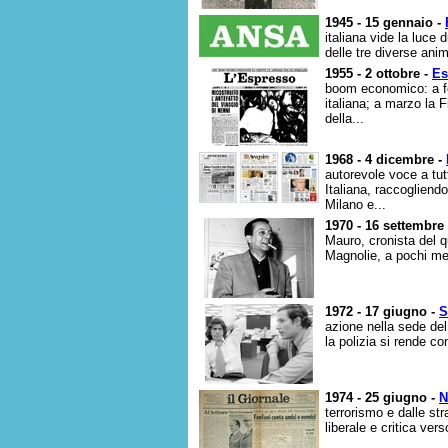
1945 - 15 gennaio -
italiana vide la luce 
delle tre diverse ani
1955 - 2 ottobre -
Es
boom economico: a fe
italiana; a marzo la F
della...
1968 - 4 dicembre -
autorevole voce a tutt
Italiana, raccogliendo
Milano e...
1970 - 16 settembre
Mauro, cronista del q
Magnolie, a pochi met
1972 - 17 giugno -
S
azione nella sede de
la polizia si rende co
1974 - 25 giugno -
N
terrorismo e dalle st
liberale e critica ver