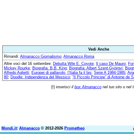
Vedi Anche
Rimandi:
Almanacco Giornalismo
;
Almanacco Roma
Altre voci del 16 settembre:
Debutta Wile E. Coyote
;
Il caso De Mauro
;
Fon
Mickey Rourke
;
Biografia: B.B. King
;
Biografia: Albert Szent-Györgyi
;
Biogr
Alfredo Aglietti
;
Europei di pallavolo, l’Italia fa il bis
;
Serie A 1984-1985
;
Arge
80
;
Doodle: Indipendenza del Messico
;
“Il Piccolo Principe” di Antoine de 
{!}
inserisci il
box Almanacco
nel tuo sito o nel 
Mondi.it
:
Almanacco
© 2012-2026
Prometheo