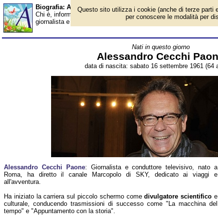
Biografia: Alessandro Cecchi Paone - età - Almanacco
Questo sito utilizza i cookie (anche di terze parti e
Chi è, informazioni, foto, qual è la data di nascita, età, dove è
per conoscere le modalità per disab
giornalista e conduttore televisivo italiano. Breve biografia. Voc
Nati in questo giorno
Alessandro Cecchi Pao
data di nascita: sabato 16 settembre 1961 (64 a
Alessandro Cecchi Paone
: Giornalista e conduttore televisivo, nato a
Roma, ha diretto il canale Marcopolo di SKY, dedicato ai viaggi e
all'avventura.
Ha iniziato la carriera sul piccolo schermo come
divulgatore scientifico
e
culturale, conducendo trasmissioni di successo come "La macchina del
tempo" e "Appuntamento con la storia".