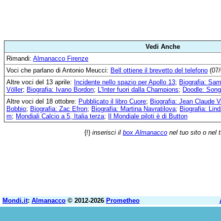
Vedi Anche
Rimandi:
Almanacco Firenze
Voci che parlano di Antonio Meucci:
Bell ottiene il brevetto del telefono
(07/
Altre voci del 13 aprile:
Incidente nello spazio per Apollo 13
;
Biografia: Sa
Völler
;
Biografia: Ivano Bordon
;
L'Inter fuori dalla Champions
;
Doodle: Song
Altre voci del 18 ottobre:
Pubblicato il libro Cuore
;
Biografia: Jean Claude
Bobbio
;
Biografia: Zac Efron
;
Biografia: Martina Navratilova
;
Biografia: Lin
m
;
Mondiali Calcio a 5, Italia terza
;
Il Mondiale piloti è di Button
{!}
inserisci il
box Almanacco
nel tuo sito o nel 
Mondi.it
:
Almanacco
© 2012-2026
Prometheo