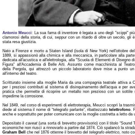
Antonio Meucci
: La sua fama di inventore è legata a uno degli "scippi" più
clamorosi della storia, di cui, seppur con un ritardo di oltre un secolo, gli è
stata resa giustizia.
Nato a Firenze e morto a Staten Island (isola di New York) nell'ottobre del
1889, si appassionò alla chimica e alla meccanica, in particolare alla parte
dedicata all'acustica e all'elettrologia, alla "Scuola di Elementi di Disegno di
Figura" all'Accademia di Belle Arti. Assunto come macchinista al Teatro
della Pergola, qui attrezzò un piccolo laboratorio dove mise a punto un
all'interno del teatro.
Scritturato insieme alla moglie Maria da una compagnia teatrale attiva a 
per i preziosi contributi al sistema di disinquinamento dell'acqua e per av
pratica che permette di ricoprire un metallo non prezioso con un sottile 
impedirne la corrosione.
Nel 1849, nel corso di esperimenti di elettroterapia, Meucci scoprì la trasmi
diede al sistema il nome di “telegrafo parlante”, ribattezzato
telettrofono
. 
anche e soprattutto per poter comunicare con la moglie costretta a letto da 
Depositato il
caveat
(una sorta di brevetto provvisorio) con il titolo “Sound 
economiche non riuscì a rinnovarlo a partire dal 1874. Ciò spalancò la stra
Graham Bell
che nel 1876 ottenne il brevetto del
telegrafo elettrico
, noto co