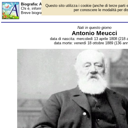
Biografia: Antonio Meucci - Almanacco
Questo sito utilizza i cookie (anche di terze parti e
Chi è, informazioni, foto, qual è la data di nascita, dove è nato, 
per conoscere le modalità per disab
Breve biografia. Voce dell'Almanacco.
Nati in questo giorno
Antonio Meucci
data di nascita: mercoledì 13 aprile 1808 (218 a
data morte: venerdì 18 ottobre 1889 (136 ann