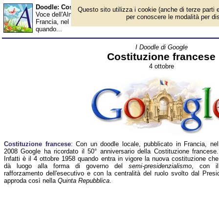
Doodle: Costituzione francese - Almanacco
Questo sito utilizza i cookie (anche di terze parti e
Voce dell'Almanacco del 4 ottobre, per la rubrica 'I Doodle di Goo
per conoscere le modalità per disab
Francia, nel 2008 Google ha ricordato il 50° anniversario della Cos
quando...
I Doodle di Google
Costituzione francese
4 ottobre
Costituzione francese
: Con un doodle locale, pubblicato in Francia, nel
2008 Google ha ricordato il 50° anniversario della Costituzione francese.
Infatti è il 4 ottobre 1958 quando entra in vigore la nuova costituzione che
dà luogo alla forma di governo del
semi-presidenzialismo
, con il
rafforzamento dell'esecutivo e con la centralità del ruolo svolto dal Pres
approda così nella
Quinta Repubblica
.