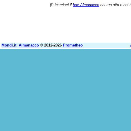
{!}
inserisci il
box Almanacco
nel tuo sito o nel 
Mondi.it
:
Almanacco
© 2012-2026
Prometheo