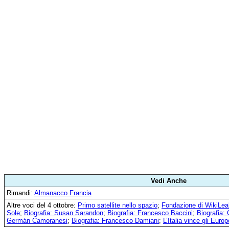
Vedi Anche
Rimandi:
Almanacco Francia
Altre voci del 4 ottobre:
Primo satellite nello spazio
;
Fondazione di WikiLe
Sole
;
Biografia: Susan Sarandon
;
Biografia: Francesco Baccini
;
Biografia:
Germán Camoranesi
;
Biografia: Francesco Damiani
;
L’Italia vince gli Euro