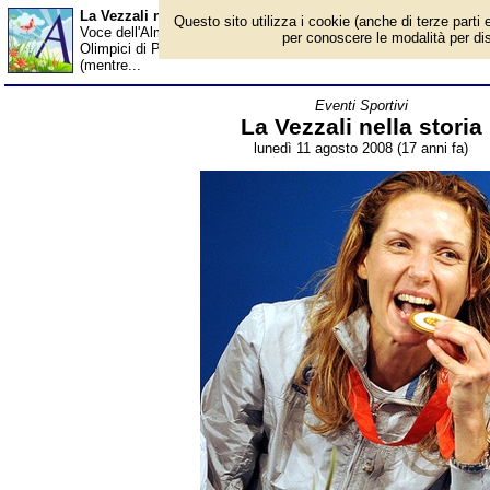
La Vezzali nella storia - Almanacco
Questo sito utilizza i cookie (anche di terze parti e
Voce dell'Almanacco dell'11 agosto, per la rubrica 'Eventi Sportiv
per conoscere le modalità per disab
Olimpici di Pechino 2008, la schermitrice Valentina Vezzali conquis
(mentre...
Eventi Sportivi
La Vezzali nella storia
lunedì 11 agosto 2008 (17 anni fa)