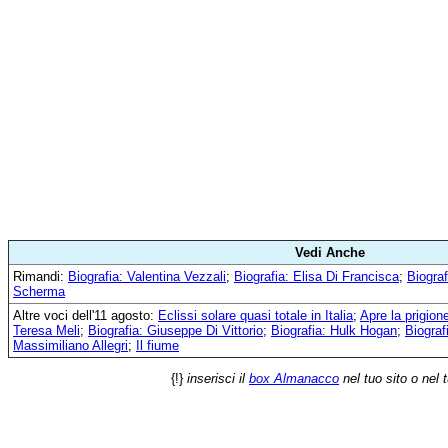
Vedi Anche
Rimandi:
Biografia: Valentina Vezzali
;
Biografia: Elisa Di Francisca
;
Biograf
Scherma
Altre voci dell'11 agosto:
Eclissi solare quasi totale in Italia
;
Apre la prigion
Teresa Meli
;
Biografia: Giuseppe Di Vittorio
;
Biografia: Hulk Hogan
;
Biograf
Massimiliano Allegri
;
Il fiume
{!}
inserisci il
box Almanacco
nel tuo sito o nel 