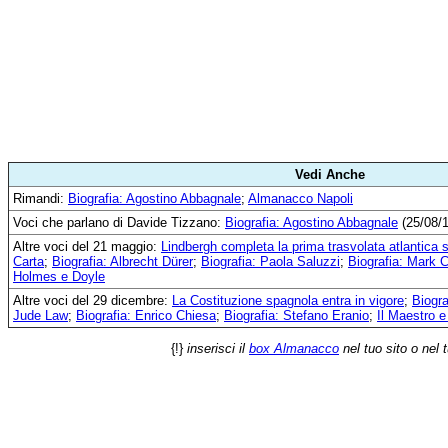
Vedi Anche
Rimandi:
Biografia: Agostino Abbagnale
;
Almanacco Napoli
Voci che parlano di Davide Tizzano:
Biografia: Agostino Abbagnale
(25/08/
Altre voci del 21 maggio:
Lindbergh completa la prima trasvolata atlantica 
Carta
;
Biografia: Albrecht Dürer
;
Biografia: Paola Saluzzi
;
Biografia: Mark 
Holmes e Doyle
Altre voci del 29 dicembre:
La Costituzione spagnola entra in vigore
;
Biogra
Jude Law
;
Biografia: Enrico Chiesa
;
Biografia: Stefano Eranio
;
Il Maestro e
{!}
inserisci il
box Almanacco
nel tuo sito o nel 