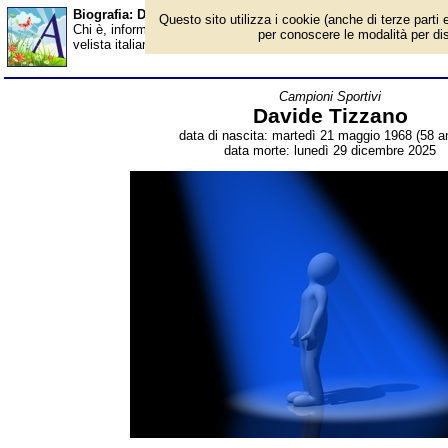
Biografia: Davide Tizzano - Almanacco
Questo sito utilizza i cookie (anche di terze parti e
Chi è, informazioni, foto, qual è la data di nascita, dove è nato,
per conoscere le modalità per disab
velista italiano, campione olimpico e mondiale di canottaggio. B
Campioni Sportivi
Davide Tizzano
data di nascita: martedì 21 maggio 1968 (58 an
data morte: lunedì 29 dicembre 2025