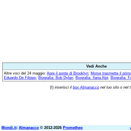
Vedi Anche
Altre voci del 24 maggio:
Apre il ponte di Brooklyn
;
Morse trasmette il prim
Eduardo De Filippo
;
Biografia: Bob Dylan
;
Biografia: Ilaria Alpi
;
Biografia: F
{!}
inserisci il
box Almanacco
nel tuo sito o nel 
Mondi.it
:
Almanacco
© 2012-2026
Prometheo