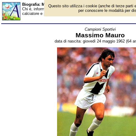
Biografia: Massimo Mauro - età - Almanacco
Questo sito utilizza i cookie (anche di terze parti e
Chi è, informazioni, foto, qual è la data di nascita, età, dove è
per conoscere le modalità per disab
calciatore e politico italiano, dirigente sportivo e opinionista tel
Campioni Sportivi
Massimo Mauro
data di nascita: giovedì 24 maggio 1962 (64 an