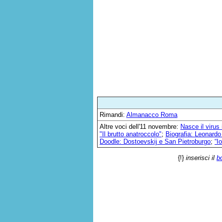
Rimandi:
Almanacco Roma
Altre voci dell'11 novembre:
Nasce il virus
"Il brutto anatroccolo"
;
Biografia: Leonardo
Doodle: Dostoevskij e San Pietroburgo
;
“I
{!}
inserisci il
b