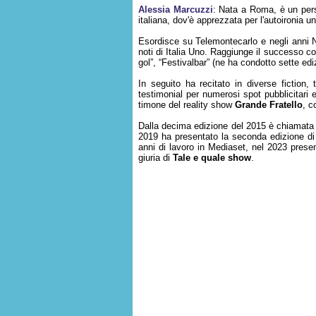
Alessia Marcuzzi
: Nata a Roma, è un per
italiana, dov'è apprezzata per l'autoironia u
Esordisce su Telemontecarlo e negli anni N
noti di Italia Uno. Raggiunge il successo c
gol”, “Festivalbar” (ne ha condotto sette ediz
In seguito ha recitato in diverse fiction, t
testimonial per numerosi spot pubblicitari
timone del reality show
Grande Fratello
, c
Dalla decima edizione del 2015 è chiamata
2019 ha presentato la seconda edizione d
anni di lavoro in Mediaset, nel 2023 pre
giuria di
Tale e quale show
.