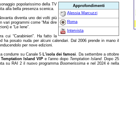
sonaggio popolarissimo della TV
Approfondimenti
nita alla bella presenza scenica.
Alessia Marcuzzi
ovanta diventa uno dei volti più
Roma
on vari programmi come “Mai dire
ioni) e “Le Iene”.
Intervista
ra cui “Carabinieri”. Ha fatto la
 ed ha posato nuda per alcuni calendari. Dal 2006 prende in mano il
onducendolo per nove edizioni.
 a condurre su Canale 5
L'isola dei famosi
. Da settembre a ottobre
i
Temptation Island VIP
e l'anno dopo
Temptation Island
. Dopo 25
senta su RAI 2 il nuovo programma
Boomerissima
e nel 2024 è nella