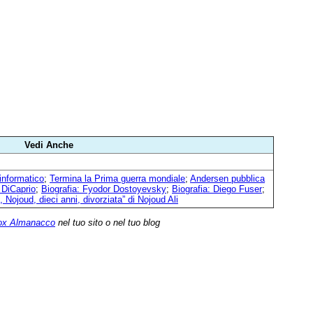
Vedi Anche
 informatico
;
Termina la Prima guerra mondiale
;
Andersen pubblica
 DiCaprio
;
Biografia: Fyodor Dostoyevsky
;
Biografia: Diego Fuser
;
o, Nojoud, dieci anni, divorziata” di Nojoud Ali
ox Almanacco
nel tuo sito o nel tuo blog