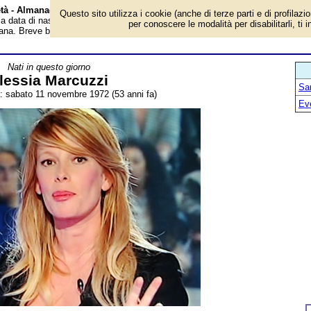
età - Almanacco
Questo sito utilizza i cookie (anche di terze parti e di profilazi
 la data di nascita, età, dove è nato, cosa ha fatto Alessia Marcuzzi, conduttri
per conoscere le modalità per disabilitarli, ti 
aliana. Breve biografia. Voce dell'Almanacco.
Nati in questo giorno
lessia Marcuzzi
Sa
a: sabato 11 novembre 1972 (53 anni fa)
Ev