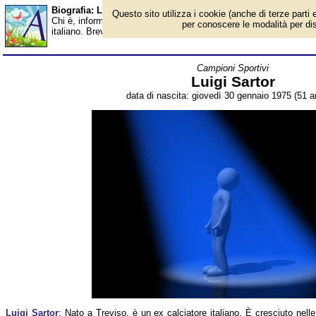
Biografia: Luigi Sartor - età - Almanacco
Questo sito utilizza i cookie (anche di terze parti e
Chi è, informazioni, foto, qual è la data di nascita, età, dove è na
per conoscere le modalità per disab
italiano. Breve biografia. Voce dell'Almanacco.
Campioni Sportivi
Luigi Sartor
data di nascita: giovedì 30 gennaio 1975 (51 an
Luigi Sartor
: Nato a Treviso, è un ex calciatore italiano. È cresciuto nelle