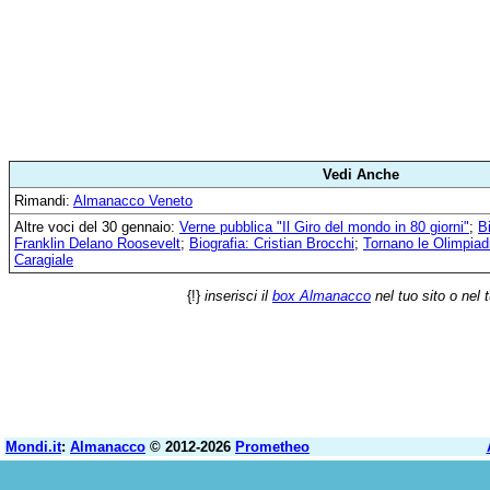
Vedi Anche
Rimandi:
Almanacco Veneto
Altre voci del 30 gennaio:
Verne pubblica "Il Giro del mondo in 80 giorni"
;
B
Franklin Delano Roosevelt
;
Biografia: Cristian Brocchi
;
Tornano le Olimpiadi
Caragiale
{!}
inserisci il
box Almanacco
nel tuo sito o nel 
Mondi.it
:
Almanacco
© 2012-2026
Prometheo