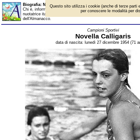
Biografia: Novella Calligaris - età - Almanacco
Questo sito utilizza i cookie (anche di terze parti e
Chi è, informazioni, foto, qual è la data di nascita, età, dove è n
per conoscere le modalità per disab
nuotatrice italiana, campionessa mondiale nel 1973, dirigente spor
dell'Almanacco.
Campioni Sportivi
Novella Calligaris
data di nascita: lunedì 27 dicembre 1954 (71 an