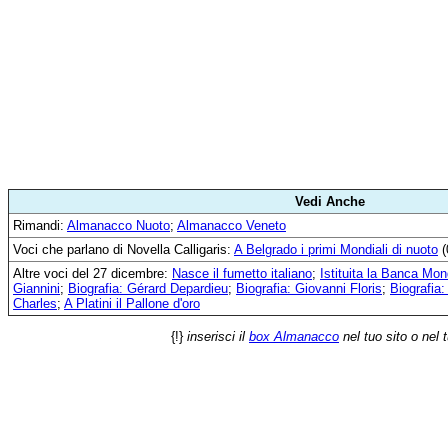
Vedi Anche
Rimandi:
Almanacco Nuoto
;
Almanacco Veneto
Voci che parlano di Novella Calligaris:
A Belgrado i primi Mondiali di nuoto
(
Altre voci del 27 dicembre:
Nasce il fumetto italiano
;
Istituita la Banca Mon
Giannini
;
Biografia: Gérard Depardieu
;
Biografia: Giovanni Floris
;
Biografia
Charles
;
A Platini il Pallone d'oro
{!}
inserisci il
box Almanacco
nel tuo sito o nel 