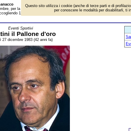
lmanacco
Questo sito utilizza i cookie (anche di terze parti e di profilazi
bre, per la rubrica 'Eventi Sportivi'. Evento avvenuto 42 anni fa. Il francese
per conoscere le modalità per disabilitarli, ti 
ccogliendo 110 voti, ha vinto il Pallone d'oro 1983. Nettamente staccato il
Eventi Sportivi
tini il Pallone d'oro
San
ì 27 dicembre 1983 (42 anni fa)
Ev