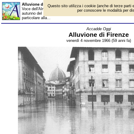
Alluvione di Firenze - Almanacco
Questo sito utilizza i cookie (anche di terze parti e
Voce dell'Almanacco del 4 novembre, per la rubrica 'Accadde Ogg
per conoscere le modalità per disab
autunno del 1966. L'ondata di maltempo che investe da giorni l'int
particolare alla...
Accadde Oggi
Alluvione di Firenze
venerdì 4 novembre 1966 (59 anni fa)