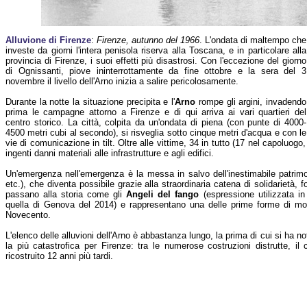
Alluvione di Firenze
:
Firenze, autunno del 1966
. L'ondata di maltempo che
investe da giorni l'intera penisola riserva alla Toscana, e in particolare alla
provincia di Firenze, i suoi effetti più disastrosi. Con l'eccezione del giorno
di Ognissanti, piove ininterrottamente da fine ottobre e la sera del 3
novembre il livello dell'Arno inizia a salire pericolosamente.
Durante la notte la situazione precipita e l'
Arno
rompe gli argini, invadendo
prima le campagne attorno a Firenze e di qui arriva ai vari quartieri del
centro storico. La città, colpita da un'ondata di piena (con punte di 4000-
4500 metri cubi al secondo), si risveglia sotto cinque metri d'acqua e con le
vie di comunicazione in tilt. Oltre alle vittime, 34 in tutto (17 nel capoluogo,
ingenti danni materiali alle infrastrutture e agli edifici.
Un'emergenza nell'emergenza è la messa in salvo dell'inestimabile patrimonio
etc.), che diventa possibile grazie alla straordinaria catena di solidarietà, 
passano alla storia come gli
Angeli del fango
(espressione utilizzata in
quella di Genova del 2014) e rappresentano una delle prime forme di mob
Novecento.
L'elenco delle alluvioni dell'Arno è abbastanza lungo, la prima di cui si ha no
la più catastrofica per Firenze: tra le numerose costruzioni distrutte, i
ricostruito 12 anni più tardi.