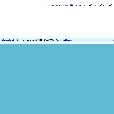
{!}
inserisci il
box Almanacco
nel tuo sito o nel 
Mondi.it
:
Almanacco
© 2012-2026
Prometheo