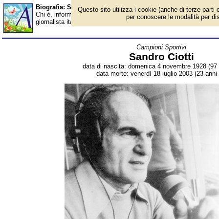
Biografia: Sandro Ciotti - Almanacco
Questo sito utilizza i cookie (anche di terze parti e
Chi è, informazioni, foto, qual è la data di nascita, dove è nato, 
per conoscere le modalità per disab
giornalista italiano, radiocronista e telecronista sportivo e musi
Campioni Sportivi
Sandro Ciotti
data di nascita: domenica 4 novembre 1928 (97 
data morte: venerdì 18 luglio 2003 (23 anni 