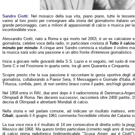
Sandro Ciotti
: Nel mosaico della sua vita, piano piano, tutte le tessere
vanno al loro posto per consegnare alla storia del giornalismo italiano un
grande personaggio, caro a milioni di appassionati di calcio e musica per la
inconfondibile voce.
Alessandro Ciotti, nato a Roma e qui morto nel 2003, è un ex calciatore e
giornalista, celebre voce della radio, in particolare cronista di
Tutto il calcio
minuto per minuto
. A cinque anni Sandro comincia a studiare il violino ma
la musica sarà solo una passione e un altro fronte d'interesse giornalistico.
Inizia a giocare nelle giovanili della S.S. Lazio e in seguito, nel ruolo di me
Serie C e nel Frosinone in quarta serie, tra gli anni Quaranta e Cinquanta.
Scopre presto che la sua passione è raccontare le gesta sportive degli altr
giornalista, collaborando a Paese Sera, Il Messaggero e Giornale d'Italia. A
Trilussa, confida, però, di non sentirsi bravo come il padre, anch'egli giornali
Nel 1958 entra in RAI, due anni dopo è il radiocronista di Danimarca-Argenti
Olimpiadi di Roma. Nei decenni successivi, racconterà oltre 2400 partite, 15 
decina di Olimpiadi e altrettanti Mondiali di calcio.
Nella storia e nel parlare comune, ad indicare un risultato inatteso, en
Cibali
, quando il 4 giugno 1961 commenta l'incredibile vittoria del Catania sull
La sua voce roca è il risultato di 14 ore consecutive di diretta sotto la piogg
Messico del 1968. Ma questo timbro particolare (cimento negli anni di numeros
di calcio prima radiofonico (indimenticabile "
Scusa Ameri, qui è Ciotti
"