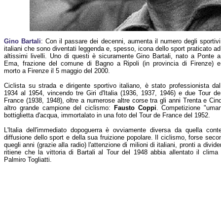
Gino Bartali
: Con il passare dei decenni, aumenta il numero degli sportivi
italiani che sono diventati leggenda e, spesso, icona dello sport praticato ad
altissimi livelli. Uno di questi è sicuramente Gino Bartali, nato a Ponte a
Ema, frazione del comune di Bagno a Ripoli (in provincia di Firenze) e
morto a Firenze il 5 maggio del 2000.
Ciclista su strada e dirigente sportivo italiano, è stato professionista dal
1934 al 1954, vincendo tre Giri d'Italia (1936, 1937, 1946) e due Tour de
France (1938, 1948), oltre a numerose altre corse tra gli anni Trenta e Cin
altro grande campione del ciclismo:
Fausto Coppi
. Competizione "uman
bottiglietta d'acqua, immortalato in una foto del Tour de France del 1952.
L'Italia dell'immediato dopoguerra è ovviamente diversa da quella con
diffusione dello sport e della sua fruizione popolare. Il ciclismo, forse seco
quegli anni (grazie alla radio) l'attenzione di milioni di italiani, pronti a divid
ritiene che la vittoria di Bartali al Tour del 1948 abbia allentato il clima 
Palmiro Togliatti.