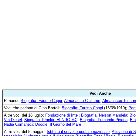
Vedi Anche
Rimandi:
Biografia: Fausto Coppi
;
Almanacco Ciclismo
;
Almanacco Tosca
Voci che parlano di Gino Bartali:
Biografia: Fausto Coppi
(15/09/1919);
Part
Altre voci del 18 luglio:
Fondazione di Intel
;
Biografia: Nelson Mandela
;
Bio
Vin Diesel
;
Biografia: Frankie HI-NRG MC
;
Biografia: Fernanda Pivano
;
Bio
Nadia Comăneci
;
Doodle: Il Giorno del Mare
Altre voci del 5 maggio:
Istituito il servizio postale nazionale
;
Alluvione di 