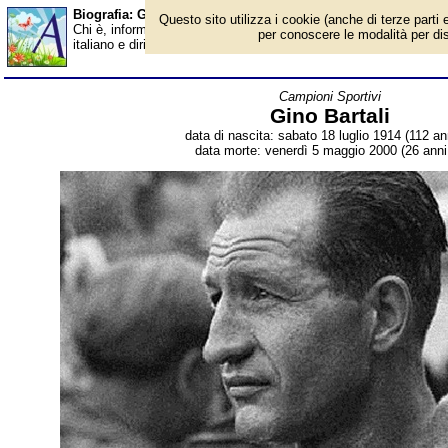
Biografia: Gino Bartali - Almanacco
Questo sito utilizza i cookie (anche di terze parti e
Chi è, informazioni, foto, qual è la data di nascita, dove è nato, 
per conoscere le modalità per disab
italiano e dirigente sportivo. Breve biografia. Voce dell'Almanacc
Campioni Sportivi
Gino Bartali
data di nascita: sabato 18 luglio 1914 (112 ann
data morte: venerdì 5 maggio 2000 (26 anni 