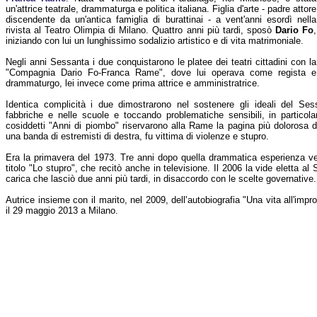
un'attrice teatrale, drammaturga e politica italiana. Figlia d'arte - padre attore
discendente da un'antica famiglia di burattinai - a vent'anni esordì nella
rivista al Teatro Olimpia di Milano. Quattro anni più tardi, sposò
Dario Fo
,
iniziando con lui un lunghissimo sodalizio artistico e di vita matrimoniale.
Negli anni Sessanta i due conquistarono le platee dei teatri cittadini con la
"Compagnia Dario Fo-Franca Rame", dove lui operava come regista e
drammaturgo, lei invece come prima attrice e amministratrice.
Identica complicità i due dimostrarono nel sostenere gli ideali del Ses
fabbriche e nelle scuole e toccando problematiche sensibili, in particolare
cosiddetti "Anni di piombo" riservarono alla Rame la pagina più dolorosa 
una banda di estremisti di destra, fu vittima di violenze e stupro.
Era la primavera del 1973. Tre anni dopo quella drammatica esperienza v
titolo "Lo stupro", che recitò anche in televisione. Il 2006 la vide eletta al S
carica che lasciò due anni più tardi, in disaccordo con le scelte governative.
Autrice insieme con il marito, nel 2009, dell'autobiografia "Una vita all'i
il 29 maggio 2013 a Milano.