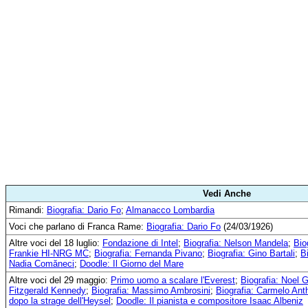
Vedi Anche
Rimandi:
Biografia: Dario Fo
;
Almanacco Lombardia
Voci che parlano di Franca Rame:
Biografia: Dario Fo
(24/03/1926)
Altre voci del 18 luglio:
Fondazione di Intel
;
Biografia: Nelson Mandela
;
Bio
Frankie HI-NRG MC
;
Biografia: Fernanda Pivano
;
Biografia: Gino Bartali
;
B
Nadia Comăneci
;
Doodle: Il Giorno del Mare
Altre voci del 29 maggio:
Primo uomo a scalare l'Everest
;
Biografia: Noel G
Fitzgerald Kennedy
;
Biografia: Massimo Ambrosini
;
Biografia: Carmelo Ant
dopo la strage dell'Heysel
;
Doodle: Il pianista e compositore Isaac Albeniz