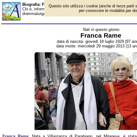
Biografia: Franca Rame - Almanacco
Questo sito utilizza i cookie (anche di terze parti e
Chi è, informazioni, foto, qual è la data di nascita, dove è nato,
per conoscere le modalità per disab
drammaturga italiana. Breve biografia. Voce dell'Almanacco.
Nati in questo giorno
Franca Rame
data di nascita: giovedì 18 luglio 1929 (97 ann
data morte: mercoledì 29 maggio 2013 (13 ann
Franca Rame
: Nata a Villastanza di Parabiago, nel Milanese, è stata