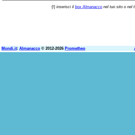
{!}
inserisci il
box Almanacco
nel tuo sito o nel 
Mondi.it
:
Almanacco
© 2012-2026
Prometheo