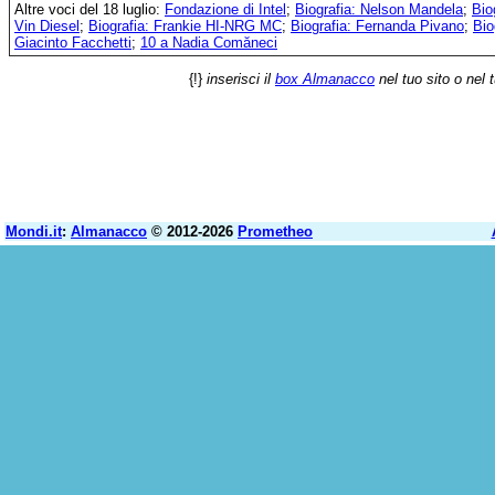
Altre voci del 18 luglio:
Fondazione di Intel
;
Biografia: Nelson Mandela
;
Bio
Vin Diesel
;
Biografia: Frankie HI-NRG MC
;
Biografia: Fernanda Pivano
;
Bio
Giacinto Facchetti
;
10 a Nadia Comăneci
{!}
inserisci il
box Almanacco
nel tuo sito o nel 
Mondi.it
:
Almanacco
© 2012-2026
Prometheo