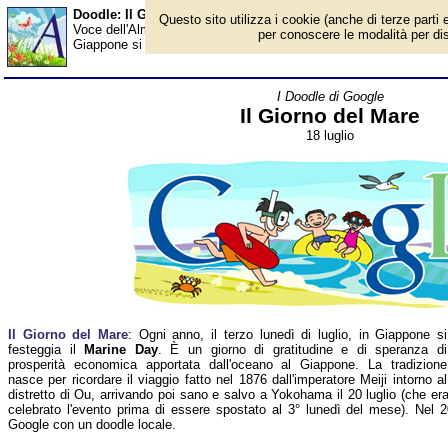
Doodle: Il Giorno del Mare - Almanacco
Questo sito utilizza i cookie (anche di terze parti e
Voce dell'Almanacco del 18 luglio, per la rubrica 'I Doodle di Googl
per conoscere le modalità per disab
Giappone si festeggia il Marine Day. È un giorno di gratitudine e
I Doodle di Google
Il Giorno del Mare
18 luglio
Il Giorno del Mare
: Ogni anno, il terzo lunedì di luglio, in Giappone si
festeggia il
Marine Day
. È un giorno di gratitudine e di speranza di
prosperità economica apportata dall'oceano al Giappone. La tradizione
nasce per ricordare il viaggio fatto nel 1876 dall'imperatore Meiji intorno al
distretto di Ou, arrivando poi sano e salvo a Yokohama il 20 luglio (che era 
celebrato l'evento prima di essere spostato al 3° lunedì del mese). Nel 2
Google con un doodle locale.