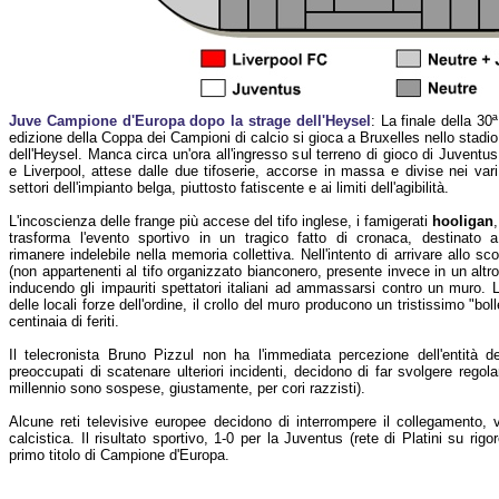
Juve Campione d'Europa dopo la strage dell'Heysel
: La finale della 30ª
edizione della Coppa dei Campioni di calcio si gioca a Bruxelles nello stadio
dell'Heysel. Manca circa un'ora all'ingresso sul terreno di gioco di Juventus
e Liverpool, attese dalle due tifoserie, accorse in massa e divise nei vari
settori dell'impianto belga, piuttosto fatiscente e ai limiti dell'agibilità.
L'incoscienza delle frange più accese del tifo inglese, i famigerati
hooligan
,
trasforma l'evento sportivo in un tragico fatto di cronaca, destinato a
rimanere indelebile nella memoria collettiva. Nell'intento di arrivare allo sco
(non appartenenti al tifo organizzato bianconero, presente invece in un altro 
inducendo gli impauriti spettatori italiani ad ammassarsi contro un muro. L
delle locali forze dell'ordine, il crollo del muro producono un tristissimo "bol
centinaia di feriti.
Il telecronista Bruno Pizzul non ha l'immediata percezione dell'entità de
preoccupati di scatenare ulteriori incidenti, decidono di far svolgere regol
millennio sono sospese, giustamente, per cori razzisti).
Alcune reti televisive europee decidono di interrompere il collegamento, 
calcistica. Il risultato sportivo, 1-0 per la Juventus (rete di Platini su rigo
primo titolo di Campione d'Europa.