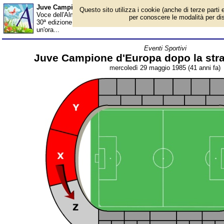
Juve Campione d'Europa dopo la strage dell'Heysel - Alman
Questo sito utilizza i cookie (anche di terze parti e
Voce dell'Almanacco del 29 maggio, per la rubrica 'Eventi Sportivi
per conoscere le modalità per disab
30ª edizione della Coppa dei Campioni di calcio si gioca a Bruxel
un'ora...
Eventi Sportivi
Juve Campione d'Europa dopo la stra
mercoledì 29 maggio 1985 (41 anni fa)