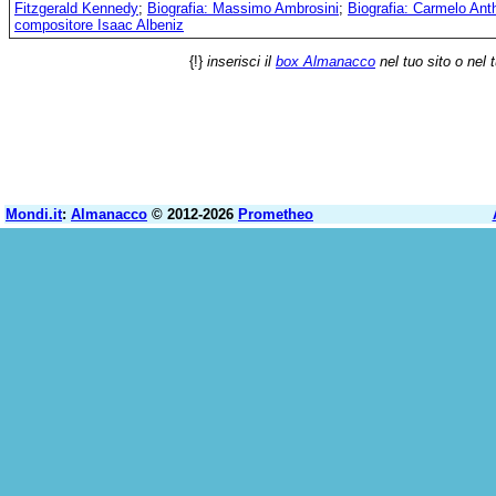
Fitzgerald Kennedy
;
Biografia: Massimo Ambrosini
;
Biografia: Carmelo Ant
compositore Isaac Albeniz
{!}
inserisci il
box Almanacco
nel tuo sito o nel 
Mondi.it
:
Almanacco
© 2012-2026
Prometheo