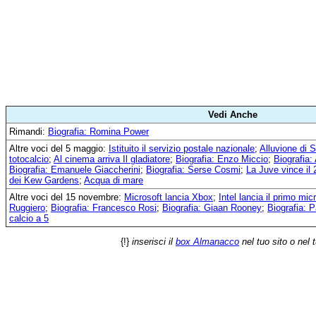
Vedi Anche
Rimandi:
Biografia: Romina Power
Altre voci del 5 maggio:
Istituito il servizio postale nazionale
;
Alluvione di 
totocalcio
;
Al cinema arriva Il gladiatore
;
Biografia: Enzo Miccio
;
Biografia:
Biografia: Emanuele Giaccherini
;
Biografia: Serse Cosmi
;
La Juve vince il 
dei Kew Gardens
;
Acqua di mare
Altre voci del 15 novembre:
Microsoft lancia Xbox
;
Intel lancia il primo mi
Ruggiero
;
Biografia: Francesco Rosi
;
Biografia: Giaan Rooney
;
Biografia: 
calcio a 5
{!}
inserisci il
box Almanacco
nel tuo sito o nel 