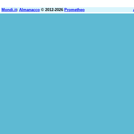
Mondi.it
:
Almanacco
© 2012-2026
Prometheo