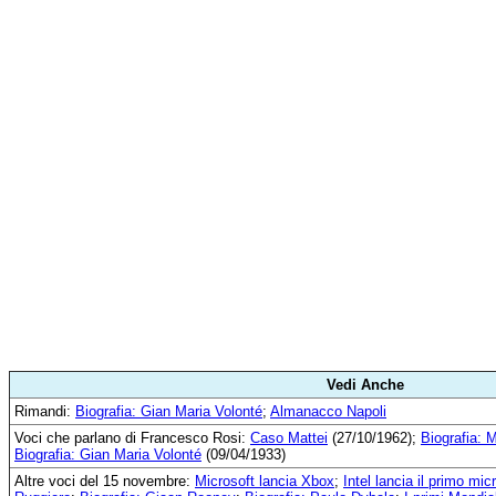
Vedi Anche
Rimandi:
Biografia: Gian Maria Volonté
;
Almanacco Napoli
Voci che parlano di Francesco Rosi:
Caso Mattei
(27/10/1962);
Biografia: 
Biografia: Gian Maria Volonté
(09/04/1933)
Altre voci del 15 novembre:
Microsoft lancia Xbox
;
Intel lancia il primo mi