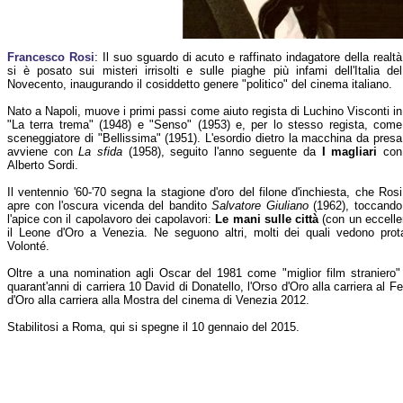
Francesco Rosi
: Il suo sguardo di acuto e raffinato indagatore della realtà
si è posato sui misteri irrisolti e sulle piaghe più infami dell'Italia del
Novecento, inaugurando il cosiddetto genere "politico" del cinema italiano.
Nato a Napoli, muove i primi passi come aiuto regista di Luchino Visconti in
"La terra trema" (1948) e "Senso" (1953) e, per lo stesso regista, come
sceneggiatore di "Bellissima" (1951). L'esordio dietro la macchina da presa
avviene con
La sfida
(1958), seguito l'anno seguente da
I magliari
con
Alberto Sordi.
Il ventennio '60-'70 segna la stagione d'oro del filone d'inchiesta, che Rosi
apre con l'oscura vicenda del bandito
Salvatore Giuliano
(1962), toccando
l'apice con il capolavoro dei capolavori:
Le mani sulle città
(con un eccelle
il Leone d'Oro a Venezia. Ne seguono altri, molti dei quali vedono prot
Volonté.
Oltre a una nomination agli Oscar del 1981 come "miglior film straniero" (c
quarant'anni di carriera 10 David di Donatello, l'Orso d'Oro alla carriera al F
d'Oro alla carriera alla Mostra del cinema di Venezia 2012.
Stabilitosi a Roma, qui si spegne il 10 gennaio del 2015.