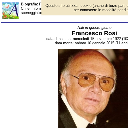
Biografia: Francesco Rosi - Almanacco
Questo sito utilizza i cookie (anche di terze parti e
Chi è, informazioni, foto, qual è la data di nascita, dove è nato,
per conoscere le modalità per disab
sceneggiatore italiano. Breve biografia. Voce dell'Almanacco.
Nati in questo giorno
Francesco Rosi
data di nascita: mercoledì 15 novembre 1922 (103
data morte: sabato 10 gennaio 2015 (11 anni