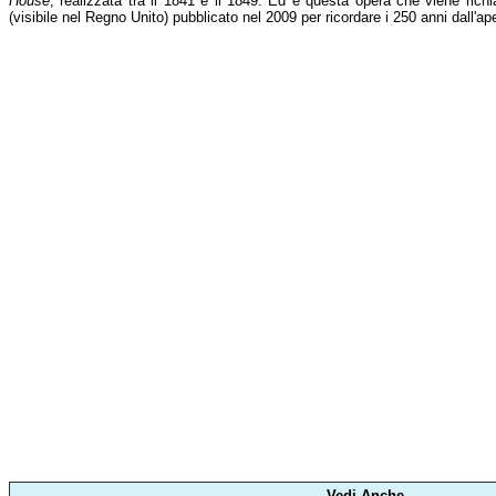
House
, realizzata tra il 1841 e il 1849. Ed è questa opera che viene ric
(visibile nel Regno Unito) pubblicato nel 2009 per ricordare i 250 anni dall'ape
Vedi Anche