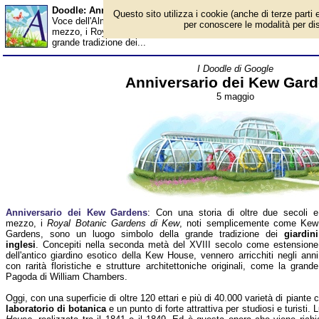
Doodle: Anniversario dei Kew Gardens - Almanacco
Questo sito utilizza i cookie (anche di terze parti e
Voce dell'Almanacco del 5 maggio, per la rubrica 'I Doodle di Goog
per conoscere le modalità per disab
mezzo, i Royal Botanic Gardens di Kew, noti semplicemente co
grande tradizione dei...
I Doodle di Google
Anniversario dei Kew Gar
5 maggio
Anniversario dei Kew Gardens
: Con una storia di oltre due secoli e
mezzo, i
Royal Botanic Gardens di Kew
, noti semplicemente come Kew
Gardens, sono un luogo simbolo della grande tradizione dei
giardini
inglesi
. Concepiti nella seconda metà del XVIII secolo come estensione
dell'antico giardino esotico della Kew House, vennero arricchiti negli anni
con rarità floristiche e strutture architettoniche originali, come la grande
Pagoda di William Chambers.
Oggi, con una superficie di oltre 120 ettari e più di 40.000 varietà di piant
laboratorio di botanica
e un punto di forte attrattiva per studiosi e turisti.