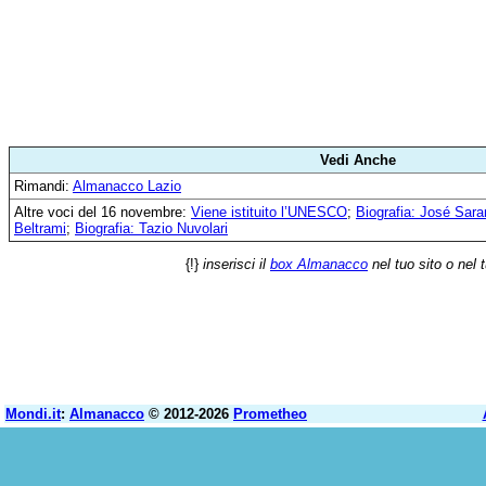
Vedi Anche
Rimandi:
Almanacco Lazio
Altre voci del 16 novembre:
Viene istituito l’UNESCO
;
Biografia: José Sar
Beltrami
;
Biografia: Tazio Nuvolari
{!}
inserisci il
box Almanacco
nel tuo sito o nel 
Mondi.it
:
Almanacco
© 2012-2026
Prometheo