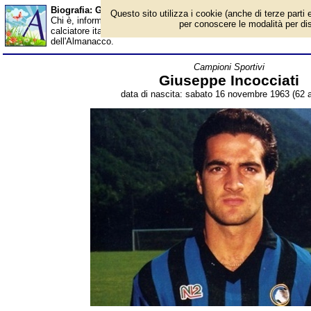
Biografia: Giuseppe Incocciati - età - Almanacco
Questo sito utilizza i cookie (anche di terze parti e
Chi è, informazioni, foto, qual è la data di nascita, età, dove è 
per conoscere le modalità per disab
calciatore italiano, allenatore, commentatore tecnico radiotelevisi
dell'Almanacco.
Campioni Sportivi
Giuseppe Incocciati
data di nascita: sabato 16 novembre 1963 (62 a