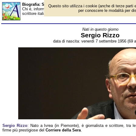
Biografia: Sergio Rizzo - età - Almanacco
Questo sito utilizza i cookie (anche di terze parti e
Chi è, informazioni, foto, qual è la data di nascita, età, dove è n
per conoscere le modalità per disab
scrittore italiano. Breve biografia. Voce dell'Almanacco.
Nati in questo giorno
Sergio Rizzo
data di nascita: venerdì 7 settembre 1956 (69 a
Sergio Rizzo
: Nato a Ivrea (in Piemonte), è giornalista e scrittore, tra le
firme più prestigiose del
Corriere della Sera
.