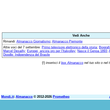
Vedi Anche
Rimandi:
Almanacco Giornalismo
;
Almanacco Piemonte
Altre voci del 7 settembre:
Primo televisore elettronico della storia
;
Biograf
Marcel Desailly
;
Europei, ancora oro per l’Italvolley
;
Nasce il Genoa 1893
;
Doodle: Indipendenza del Brasile
{!}
inserisci il
box Almanacco
nel tuo sito o nel 
Mondi.it
:
Almanacco
© 2012-2026
Prometheo