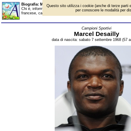
Biografia: Marcel Desailly - età - Almanacco
Questo sito utilizza i cookie (anche di terze parti e
Chi è, informazioni, foto, qual è la data di nascita, età, dove è n
per conoscere le modalità per disab
francese, campione del mondo ed europeo. Breve biografia. Voc
Campioni Sportivi
Marcel Desailly
data di nascita: sabato 7 settembre 1968 (57 a