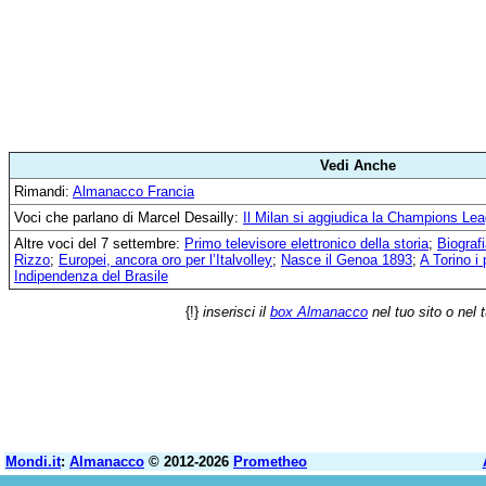
Vedi Anche
Rimandi:
Almanacco Francia
Voci che parlano di Marcel Desailly:
Il Milan si aggiudica la Champions Le
Altre voci del 7 settembre:
Primo televisore elettronico della storia
;
Biograf
Rizzo
;
Europei, ancora oro per l’Italvolley
;
Nasce il Genoa 1893
;
A Torino i 
Indipendenza del Brasile
{!}
inserisci il
box Almanacco
nel tuo sito o nel 
Mondi.it
:
Almanacco
© 2012-2026
Prometheo