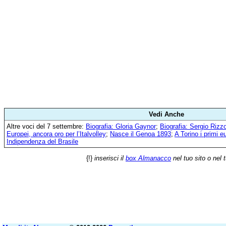
Vedi Anche
Altre voci del 7 settembre:
Biografia: Gloria Gaynor
;
Biografia: Sergio Rizz
Europei, ancora oro per l’Italvolley
;
Nasce il Genoa 1893
;
A Torino i primi eu
Indipendenza del Brasile
{!}
inserisci il
box Almanacco
nel tuo sito o nel 