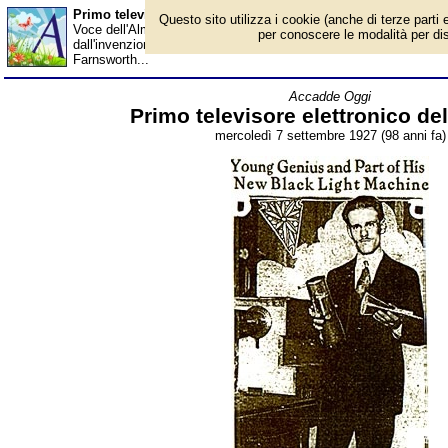
Primo televisore elettronico della storia - Almanacco
Questo sito utilizza i cookie (anche di terze parti e
Voce dell'Almanacco del 7 settembre, per la rubrica 'Accadde Og
per conoscere le modalità per disab
dall'invenzione di Baird, che secondo la tesi comune segna l'inizi
Farnsworth...
Accadde Oggi
Primo televisore elettronico del
mercoledì 7 settembre 1927 (98 anni fa)