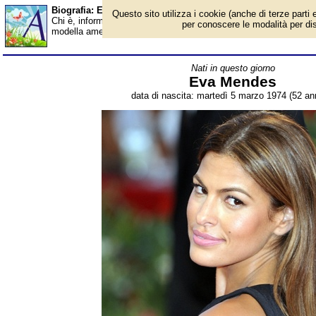
Biografia: Eva Mendes - età - Almanacco
Questo sito utilizza i cookie (anche di terze parti e
Chi è, informazioni, foto, qual è la data di nascita, età, dove è 
per conoscere le modalità per disab
modella americana di origine cubana. Breve biografia. Voce dell
Nati in questo giorno
Eva Mendes
data di nascita: martedì 5 marzo 1974 (52 ann