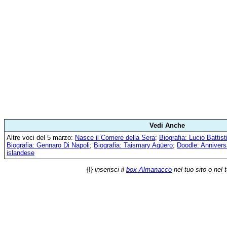
Vedi Anche
Altre voci del 5 marzo:
Nasce il Corriere della Sera
;
Biografia: Lucio Battist
Biografia: Gennaro Di Napoli
;
Biografia: Taismary Agüero
;
Doodle: Annivers
islandese
{!}
inserisci il
box Almanacco
nel tuo sito o nel 