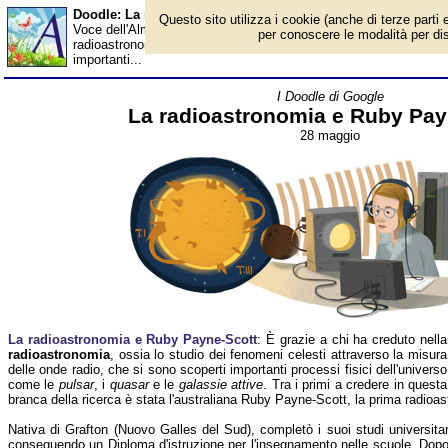
Doodle: La radioastronomia e Ruby Payne-Scott - Almanacc
Questo sito utilizza i cookie (anche di terze parti e
Voce dell'Almanacco del 28 maggio, per la rubrica 'I Doodle di Go
per conoscere le modalità per disab
radioastronomia, ossia lo studio dei fenomeni celesti attraverso 
importanti...
I Doodle di Google
La radioastronomia e Ruby Pay
28 maggio
La radioastronomia e Ruby Payne-Scott
: È grazie a chi ha creduto nella
radioastronomia
, ossia lo studio dei fenomeni celesti attraverso la misura
delle onde radio, che si sono scoperti importanti processi fisici dell'universo
come le
pulsar
, i
quasar
e le
galassie attive
. Tra i primi a credere in questa
branca della ricerca è stata l'australiana Ruby Payne-Scott, la prima radio
Nativa di Grafton (Nuovo Galles del Sud), completò i suoi studi universita
conseguendo un Diploma d'istruzione per l'insegnamento nelle scuole. Dopo