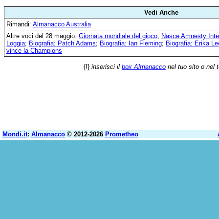
Vedi Anche
Rimandi:
Almanacco Australia
Altre voci del 28 maggio:
Giornata mondiale del gioco
;
Nasce Amnesty Inter
Loggia
;
Biografia: Patch Adams
;
Biografia: Ian Fleming
;
Biografia: Erika L
vince la Champions
{!}
inserisci il
box Almanacco
nel tuo sito o nel 
Mondi.it
:
Almanacco
© 2012-2026
Prometheo