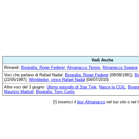
Vedi Anche
Rimandi:
Biografia: Roger Federer
;
Almanacco Tennis
;
Almanacco Spagna
Voci che parlano di Rafael Nadal:
Biografia: Roger Federer
(08/08/1981);
Bi
(22/05/1987);
Wimbledon, vince Rafael Nadal
(04/07/2010)
Altre voci del 3 giugno:
Ultimo episodio di Star Trek
;
Nasce la CGIL
;
Biogr
Maurizio Mattioli
;
Biografia: Tony Curtis
{!}
inserisci il
box Almanacco
nel tuo sito o nel 