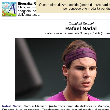
Biografia: Rafael Nadal - età - Almanacco
Questo sito utilizza i cookie (anche di terze parti e
Chi è, informazioni, foto, qual è la data di nascita, età, dove è n
per conoscere le modalità per disab
spagnolo, campione olimpico 2008 e 2016 e vincitore di cinque 
dell'Almanacco.
Campioni Sportivi
Rafael Nadal
data di nascita: martedì 3 giugno 1986 (40 ann
Rafael Nadal
: Nato a Manacor (nella zona orientale dell'isola di Maiorca,
Spagna), è un ex tennista. Considerato uno dei migliori tennisti di sempre,