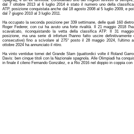
dal 7 ottobre 2013 al 6 luglio 2014 è stato il numero uno della classifica
ATP, posizione conquistata anche dal 18 agosto 2008 al 5 luglio 2009, e poi
dal 7 giugno 2010 al 3 luglio 2011.
Ha occupato la seconda posizione per 339 settimane, delle quali 160 dietro
Roger Federer, con cui ha avuto una forte rivalità. Il 21 maggio 2018 l'ha
scavalcato, riconquistando la vetta della classifica ATP. Il 31 magg
posizione, ma una serie di infortuni l'hanno fatto uscire definitivament
consecutive) fino a scivolare al 275° posto il 28 maggio 2024, l'ultimo an
ottobre 2024 ha annunciato il ritiro.
Ha vinto ventidue tornei del Grande Slam (quattordici volte il Roland Garro
Davis: ben cinque titoli con la Nazionale spagnola. Alle Olimpiadi ha conqui
in finale il cileno Fernando González, e a Rio 2016 nel doppio in coppia co