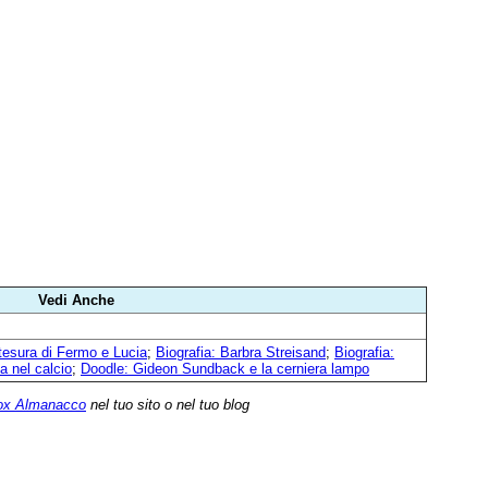
Vedi Anche
stesura di Fermo e Lucia
;
Biografia: Barbra Streisand
;
Biografia:
a nel calcio
;
Doodle: Gideon Sundback e la cerniera lampo
ox Almanacco
nel tuo sito o nel tuo blog