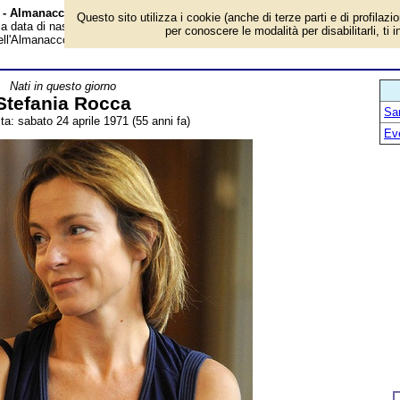
à - Almanacco
Questo sito utilizza i cookie (anche di terze parti e di profilazi
 la data di nascita, età, dove è nato, cosa ha fatto Stefania Rocca, attrice
per conoscere le modalità per disabilitarli, ti 
dell'Almanacco.
Nati in questo giorno
Stefania Rocca
San
ta: sabato 24 aprile 1971 (55 anni fa)
Ev