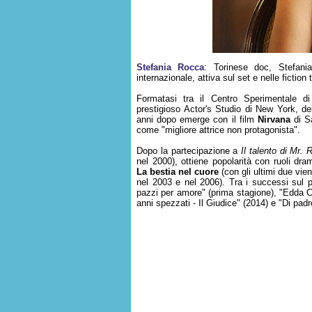
Stefania Rocca
: Torinese doc, Stefania
internazionale, attiva sul set e nelle fiction 
Formatasi tra il Centro Sperimentale d
prestigioso Actor's Studio di New York, deb
anni dopo emerge con il film
Nirvana
di Sa
come "migliore attrice non protagonista".
Dopo la partecipazione a
Il talento di Mr. 
nel 2000), ottiene popolarità con ruoli dr
La bestia nel cuore
(con gli ultimi due vie
nel 2003 e nel 2006). Tra i successi sul pi
pazzi per amore" (prima stagione), "Edda Ci
anni spezzati - Il Giudice" (2014) e "Di padr