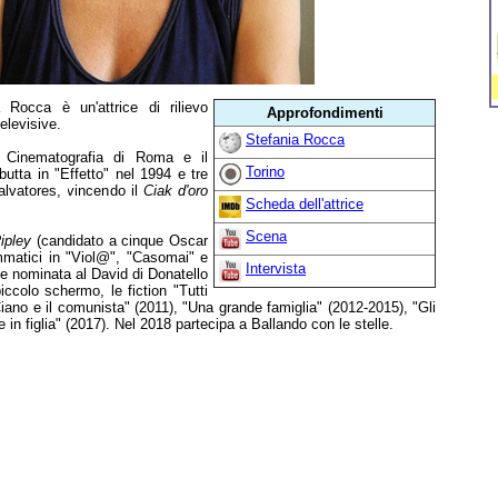
 Rocca è un'attrice di rilievo
Approfondimenti
televisive.
Stefania Rocca
i Cinematografia di Roma e il
Torino
utta in "Effetto" nel 1994 e tre
lvatores, vincendo il
Ciak d'oro
Scheda dell'attrice
Scena
Ripley
(candidato a cinque Oscar
ammatici in "Viol@", "Casomai" e
Intervista
ne nominata al David di Donatello
ccolo schermo, le fiction "Tutti
ano e il comunista" (2011), "Una grande famiglia" (2012-2015), "Gli
e in figlia" (2017). Nel 2018 partecipa a Ballando con le stelle.