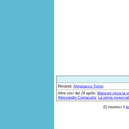
Rimandi:
Almanacco Torino
Altre voci del 24 aprile:
Manzoni inizia la 
Alessandro Costacurta
;
La prima rovesciat
{!}
inserisci il
b