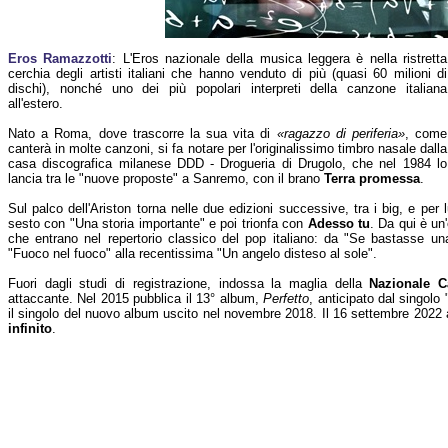
Eros Ramazzotti
: L'Eros nazionale della musica leggera è nella ristretta
cerchia degli artisti italiani che hanno venduto di più (quasi 60 milioni di
dischi), nonché uno dei più popolari interpreti della canzone italiana
all'estero.
Nato a Roma, dove trascorre la sua vita di
«ragazzo di periferia»
, come
canterà in molte canzoni, si fa notare per l'originalissimo timbro nasale dalla
casa discografica milanese DDD - Drogueria di Drugolo, che nel 1984 lo
lancia tra le "nuove proposte" a Sanremo, con il brano
Terra promessa
.
Sul palco dell'Ariston torna nelle due edizioni successive, tra i big, e per 
sesto con "Una storia importante" e poi trionfa con
Adesso tu
. Da qui è un
che entrano nel repertorio classico del pop italiano: da "Se bastasse u
"Fuoco nel fuoco" alla recentissima "Un angelo disteso al sole".
Fuori dagli studi di registrazione, indossa la maglia della
Nazionale C
attaccante. Nel 2015 pubblica il 13° album,
Perfetto
, anticipato dal singolo
il singolo del nuovo album uscito nel novembre 2018. Il 16 settembre 2022 
infinito
.