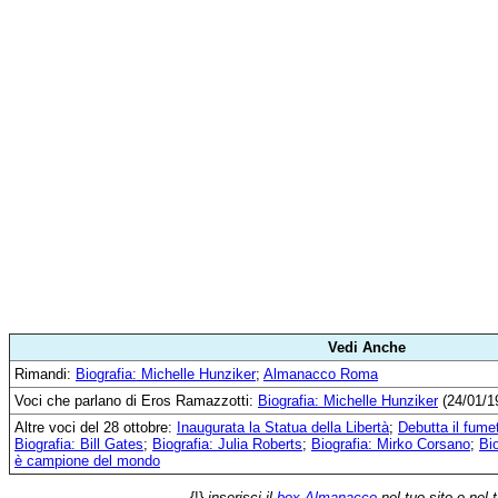
Vedi Anche
Rimandi:
Biografia: Michelle Hunziker
;
Almanacco Roma
Voci che parlano di Eros Ramazzotti:
Biografia: Michelle Hunziker
(24/01/1
Altre voci del 28 ottobre:
Inaugurata la Statua della Libertà
;
Debutta il fume
Biografia: Bill Gates
;
Biografia: Julia Roberts
;
Biografia: Mirko Corsano
;
Bi
è campione del mondo
{!}
inserisci il
box Almanacco
nel tuo sito o nel 