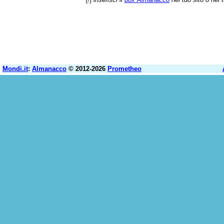
Mondi.it
:
Almanacco
© 2012-2026
Prometheo