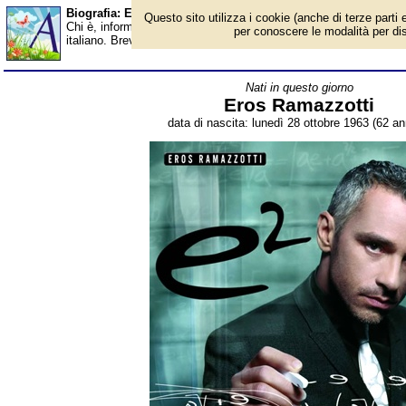
Biografia: Eros Ramazzotti - età - Almanacco
Questo sito utilizza i cookie (anche di terze parti e
Chi è, informazioni, foto, qual è la data di nascita, età, dove è 
per conoscere le modalità per disab
italiano. Breve biografia. Voce dell'Almanacco.
Nati in questo giorno
Eros Ramazzotti
data di nascita: lunedì 28 ottobre 1963 (62 ann