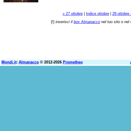
« 27 ottobre
|
Indice ottobre
|
29 ottobre 
{!}
inserisci il
box Almanacco
nel tuo sito o nel 
Mondi.it
:
Almanacco
© 2012-2026
Prometheo