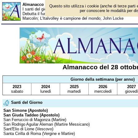
Almanacco del 28 ottobre - Santi del giorno
Questo sito utilizza i cookie (anche di terze parti 
I santi del giorno, eventi storici, successi sportivi, anniversari e 
per conoscere le modalità per disa
Debutta il fumetto del Signor Bonaventura; Bill Gates; Eros Rama
Marcolin; L’Italvolley è campione del mondo; John Locke
Almanacco del 28 ottob
Giorno della settimana (per anno)
2023
2024
2025
2026
2027
sabato
lunedì
martedì
mercoledì
giovedì
Santi del Giorno
San Simone (Apostolo)
San Giuda Taddeo (Apostolo)
San Ferruccio di Magonza (Martire)
San Rodrigo Aguilar Aleman (Martire Messicano)
Sant'Elio di Lione (Vescovo)
Santa Cirilla di Roma (Vergine e Martire)