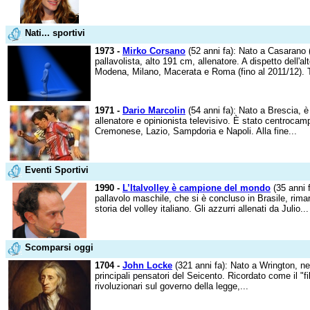
Nati... sportivi
1973 -
Mirko Corsano
(52 anni fa): Nato a Casarano (
pallavolista, alto 191 cm, allenatore. A dispetto dell'a
Modena, Milano, Macerata e Roma (fino al 2011/12). Tr
1971 -
Dario Marcolin
(54 anni fa): Nato a Brescia, è 
allenatore e opinionista televisivo. È stato centrocampis
Cremonese, Lazio, Sampdoria e Napoli. Alla fine...
Eventi Sportivi
1990 -
L’Italvolley è campione del mondo
(35 anni 
pallavolo maschile, che si è concluso in Brasile, rimarr
storia del volley italiano. Gli azzurri allenati da Julio...
Scomparsi oggi
1704 -
John Locke
(321 anni fa): Nato a Wrington, nel 
principali pensatori del Seicento. Ricordato come il "fil
rivoluzionari sul governo della legge,...