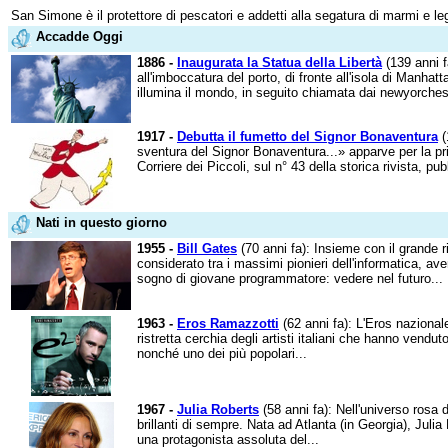
San Simone è il protettore di pescatori e addetti alla segatura di marmi e l
Accadde Oggi
1886 -
Inaugurata la Statua della Libertà
(139 anni f
all'imboccatura del porto, di fronte all'isola di Manhat
illumina il mondo, in seguito chiamata dai newyorchesi
1917 -
Debutta il fumetto del Signor Bonaventura
(
sventura del Signor Bonaventura...» apparve per la pri
Corriere dei Piccoli, sul n° 43 della storica rivista, pub
Nati in questo giorno
1955 -
Bill Gates
(70 anni fa): Insieme con il grande 
considerato tra i massimi pionieri dell'informatica, av
sogno di giovane programmatore: vedere nel futuro...
1963 -
Eros Ramazzotti
(62 anni fa): L'Eros nazional
ristretta cerchia degli artisti italiani che hanno venduto
nonché uno dei più popolari...
1967 -
Julia Roberts
(58 anni fa): Nell'universo rosa d
brillanti di sempre. Nata ad Atlanta (in Georgia), Juli
una protagonista assoluta del...