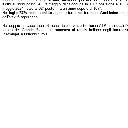
luglio al nono posto. Al 18 maggio 2023 occupa la 130° posizione e al 13
maggio 2024 risale al 92° posto, ma un anno dopo è al 107°.
Nel luglio 2025 esce sconfitto al primo turno nel torneo di Wimbledon contro
dall'attività agonistica.
Nel doppio, in coppia con Simone Bolelli, vince tre tornei ATP, tra i quali l
torneo del Grande Slam che mancava al tennis italiano dagli Internazi
Pietrangeli e Orlando Sirola.