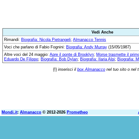
Vedi Anche
Rimandi:
Biografia: Nicola Pietrangeli
;
Almanacco Tennis
Voci che parlano di Fabio Fognini:
Biografia: Andy Murray
(15/05/1987)
Altre voci del 24 maggio:
Apre il ponte di Brooklyn
;
Morse trasmette il prim
Eduardo De Filippo
;
Biografia: Bob Dylan
;
Biografia: Ilaria Alpi
;
Biografia: 
{!}
inserisci il
box Almanacco
nel tuo sito o nel 
Mondi.it
:
Almanacco
© 2012-2026
Prometheo