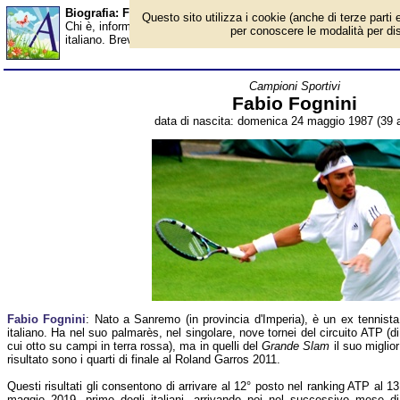
Biografia: Fabio Fognini - età - Almanacco
Questo sito utilizza i cookie (anche di terze parti e
Chi è, informazioni, foto, qual è la data di nascita, età, dove è n
per conoscere le modalità per disab
italiano. Breve biografia. Voce dell'Almanacco.
Campioni Sportivi
Fabio Fognini
data di nascita: domenica 24 maggio 1987 (39 a
Fabio Fognini
: Nato a Sanremo (in provincia d'Imperia), è un ex tennista
italiano. Ha nel suo palmarès, nel singolare, nove tornei del circuito ATP (di
cui otto su campi in terra rossa), ma in quelli del
Grande Slam
il suo miglior
risultato sono i quarti di finale al Roland Garros 2011.
Questi risultati gli consentono di arrivare al 12° posto nel ranking ATP al 13
maggio 2019, primo degli italiani, arrivando poi nel successivo mese di