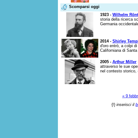
Scomparsi oggi
1923 -
Wilhelm Rön
storia della ricerca s
Germania occidentale
2014 -
Shirley Temp
d'oro entrò, a colpi d
Californiana di Sant
2005 -
Arthur Miller
attraverso le sue ope
nel contesto storico, 
« 9 febbr
{!}
inserisci il
b