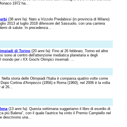
Monaco 1972 ha...
erbi
(38 anni fa): Nato a Vizzolo Predabissi (in provincia di Milano)
luglio 2013 al luglio 2018 difensore del Sassuolo, con una carriera
lemi di salute. In precedenza...
limpiadi di Torino
(20 anni fa): Fino al 26 febbraio, Torino ed altre
si sono al centro dell'attenzione mediatica planetaria e degli
il mondo per i XX Giochi Olimpici invernali. ...
: Nella storia delle Olimpiadi l'Italia è comparsa quattro volte come
 Dopo Cortina d'Ampezzo (1956) e Roma (1960), nel 2006 è la volta
 al 26...
lena
(13 anni fa): Questa settimana suggeriamo il libro di esordio di
a più Balena", con il quale l'autrice ha vinto il Premio Campiello nel
e descrivono una...