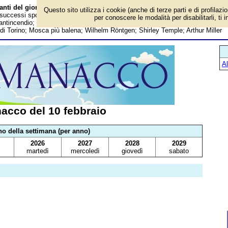
anti del giorno
Questo sito utilizza i cookie (anche di terze parti e di profilazi
, successi sportivi, anniversari e curiosità: Inizia il Maxiprocesso di Palermo;
per conoscere le modalità per disabilitarli, ti 
antincendio; Piero Pelù; Francesca Neri; Mark Spitz; Francesco Acerbi; Inizi
i di Torino; Mosca più balena; Wilhelm Röntgen; Shirley Temple; Arthur Miller
A
acco del 10 febbraio
no della settimana (per anno)
2026
2027
2028
2029
martedì
mercoledì
giovedì
sabato