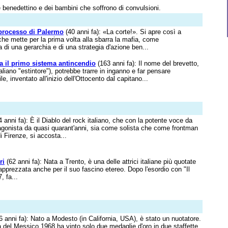
e benedettino e dei bambini che soffrono di convulsioni.
iprocesso di Palermo
(40 anni fa): «La corte!». Si apre così a
he mette per la prima volta alla sbarra la mafia, come
 di una gerarchia e di una strategia d'azione ben...
a il primo sistema antincendio
(163 anni fa): Il nome del brevetto,
italiano "estintore"), potrebbe trarre in inganno e far pensare
le, inventato all'inizio dell'Ottocento dal capitano...
 anni fa): È il Diablo del rock italiano, che con la potente voce da
tagonista da quasi quarant'anni, sia come solista che come frontman
i Firenze, si accosta...
ri
(62 anni fa): Nata a Trento, è una delle attrici italiane più quotate
apprezzata anche per il suo fascino etereo. Dopo l'esordio con "Il
, fa...
6 anni fa): Nato a Modesto (in California, USA), è stato un nuotatore.
tà del Messico 1968 ha vinto solo due medaglie d'oro in due staffette.