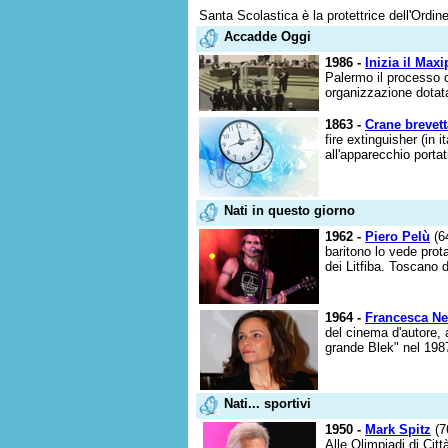
Santa Scolastica è la protettrice dell'Ordin
Accadde Oggi
1986 -
Inizia il Max
Palermo il processo c
organizzazione dotata
1863 -
Crane brevett
fire extinguisher (in 
all'apparecchio portati
Nati in questo giorno
1962 -
Piero Pelù
(64
baritono lo vede pro
dei Litfiba. Toscano d
1964 -
Francesca Ne
del cinema d'autore, 
grande Blek" nel 1987
Nati... sportivi
1950 -
Mark Spitz
(7
Alle Olimpiadi di Cit