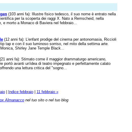
tgen
(103 anni fa): Illustre fisico tedesco, il suo nome è entrato nella
cientifica per la scoperta dei raggi X. Nato a Remscheid, nella
, e morto a Monaco di Baviera nel febbraio...
le
(12 anni fa): L'enfant prodige del cinema per antonomasia, Riccioli
i tip tap e con il suo luminoso sorriso, nel mito della settima arte.
a Monica, Shirley Jane Temple Black...
(21 anni fa): Stimato come il maggior drammaturgo americano,
re portò avanti un'idea di teatro impegnato e perfettamente calato
offrendo una lettura critica del "sogno...
aio
|
Indice febbraio
|
11 febbraio »
ox Almanacco
nel tuo sito o nel tuo blog