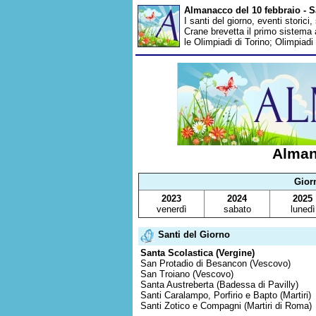
Almanacco del 10 febbraio - S
I santi del giorno, eventi storici
Crane brevetta il primo sistema 
le Olimpiadi di Torino; Olimpiad
Alman
Gior
2023
2024
2025
venerdì
sabato
lunedì
Santi del Giorno
Santa Scolastica (Vergine)
San Protadio di Besancon (Vescovo)
San Troiano (Vescovo)
Santa Austreberta (Badessa di Pavilly)
Santi Caralampo, Porfirio e Bapto (Martiri)
Santi Zotico e Compagni (Martiri di Roma)