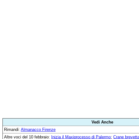
Vedi Anche
Rimandi:
Almanacco Firenze
Altre voci del 10 febbraio:
Inizia il Maxiprocesso di Palermo
;
Crane brevetta