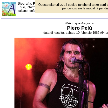
Biografia: Piero Pelù - età - Almanacco
Questo sito utilizza i cookie (anche di terze parti e
Chi è, informazioni, foto, qual è la data di nascita, età, dove è n
per conoscere le modalità per disab
italiano, cofondatore e leader dei Litfiba. Breve biografia. Voce 
Nati in questo giorno
Piero Pelù
data di nascita: sabato 10 febbraio 1962 (64 an