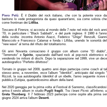
Piero Pelù
: È il
Diablo
del rock italiano, che con la potente voce da
baritono lo vede protagonista da quasi quarant'anni, sia come solista che
come frontman dei
Litfiba
.
Toscano di Firenze, si accosta al mondo delle 7 note nel mito del rock anni
'70, in particolare i "Black Sabbath", e del punk inglese. Il 1980 è l'anno
della svolta: incontra Antonio Aiazzi, Federico "Ghigo" Renzulli, Gianni
Maroccolo e Francesco Calamai e fonda i Liftiba, unendo le sonorità del
"new wave" al tema del rifiuto del totalitarismo.
Gli anni Novanta consacrano il gruppo con album come "El diablo",
"Terremoto" e
Spirito
, spaziando dall'hard rock al pop-rock elettronico e
vendendo tre milioni di dischi. Dopo la separazione nel 1999, vive un decen
autobiografico "Perfetto difettoso".
Tornato in gruppo nel 2009, quattro anni dopo partecipa come coach al t
stesso anno, a novembre, esce l'album "Identikit", anticipato dal singolo "
Rizzoli, la sua autobiografia
Identikit di un ribelle
, l'anno seguente riceve 
pubblica
Eutòpia
, quattordicesimo album della band.
Nel 2020 gareggia per la prima volta al Festival di Sanremo, classificandosi 
arriva il sesto album in studio
Pugili fragili
. Tra i brani
Picnic all'inferno
, 
Greta Thunberg
. Il 7 febbraio 2023 partecipa come ospite alla prima se
giugno 2024 arriva l'album
Deserti
.