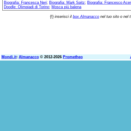
Biografia: Francesca Neri
;
Biografia: Mark Spitz
;
Biografia: Francesco Acer
Doodle: Olimpiadi di Torino
;
Mosca più balena
{!}
inserisci il
box Almanacco
nel tuo sito o nel 
Mondi.it
:
Almanacco
© 2012-2026
Prometheo