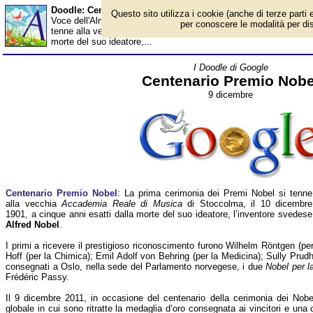
Doodle: Centenario Premio Nobel - Almanacco
Questo sito utilizza i cookie (anche di terze parti e
Voce dell'Almanacco del 9 dicembre, per la rubrica 'I Doodle di 
per conoscere le modalità per disab
tenne alla vecchia Accademia Reale di Musica di Stoccolma, il 1
morte del suo ideatore,...
I Doodle di Google
Centenario Premio Nobe
9 dicembre
Centenario Premio Nobel
: La prima cerimonia dei Premi Nobel si tenne
alla vecchia
Accademia Reale di Musica
di Stoccolma, il 10 dicembre
1901, a cinque anni esatti dalla morte del suo ideatore, l’inventore svedese
Alfred Nobel
.
I primi a ricevere il prestigioso riconoscimento furono Wilhelm Röntgen (pe
Hoff (per la Chimica); Emil Adolf von Behring (per la Medicina); Sully Prud
consegnati a Oslo, nella sede del Parlamento norvegese, i due
Nobel per l
Frédéric Passy.
Il 9 dicembre 2011, in occasione del centenario della cerimonia dei Nob
globale in cui sono ritratte la medaglia d’oro consegnata ai vincitori e un