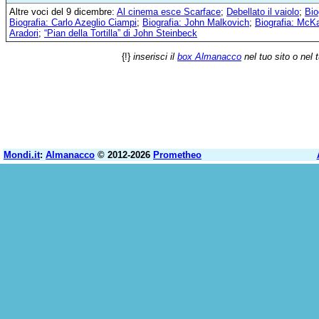
Altre voci del 9 dicembre:
Al cinema esce Scarface
;
Debellato il vaiolo
;
Bio
Biografia: Carlo Azeglio Ciampi
;
Biografia: John Malkovich
;
Biografia: McK
Aradori
;
“Pian della Tortilla” di John Steinbeck
{!}
inserisci il
box Almanacco
nel tuo sito o nel 
Mondi.it
:
Almanacco
© 2012-2026
Prometheo