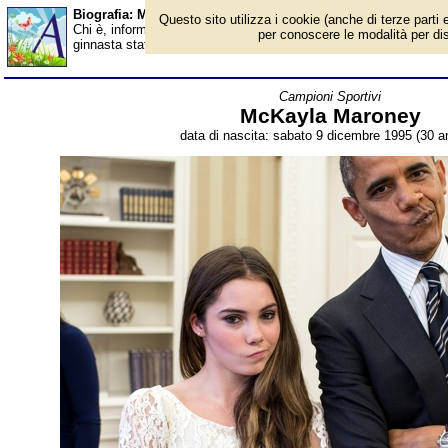
Biografia: McKayla Maroney - età - Almanacco
Questo sito utilizza i cookie (anche di terze parti e
Chi è, informazioni, foto, qual è la data di nascita, età, dove è
per conoscere le modalità per disab
ginnasta statunitense, campionessa olimpica e mondiale. Breve 
Campioni Sportivi
McKayla Maroney
data di nascita: sabato 9 dicembre 1995 (30 an