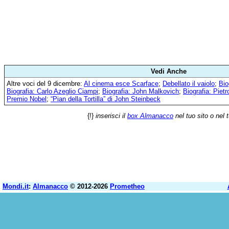
Vedi Anche
Altre voci del 9 dicembre:
Al cinema esce Scarface
;
Debellato il vaiolo
;
Bio
Biografia: Carlo Azeglio Ciampi
;
Biografia: John Malkovich
;
Biografia: Pietr
Premio Nobel
;
“Pian della Tortilla” di John Steinbeck
{!}
inserisci il
box Almanacco
nel tuo sito o nel 
Mondi.it
:
Almanacco
© 2012-2026
Prometheo