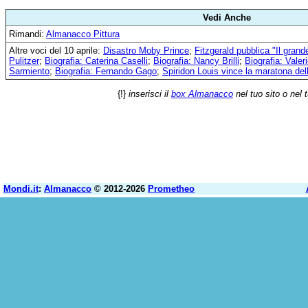
Vedi Anche
Rimandi:
Almanacco Pittura
Altre voci del 10 aprile:
Disastro Moby Prince
;
Fitzgerald pubblica "Il gran
Pulitzer
;
Biografia: Caterina Caselli
;
Biografia: Nancy Brilli
;
Biografia: Vale
Sarmiento
;
Biografia: Fernando Gago
;
Spiridon Louis vince la maratona del
{!}
inserisci il
box Almanacco
nel tuo sito o nel 
Mondi.it
:
Almanacco
© 2012-2026
Prometheo