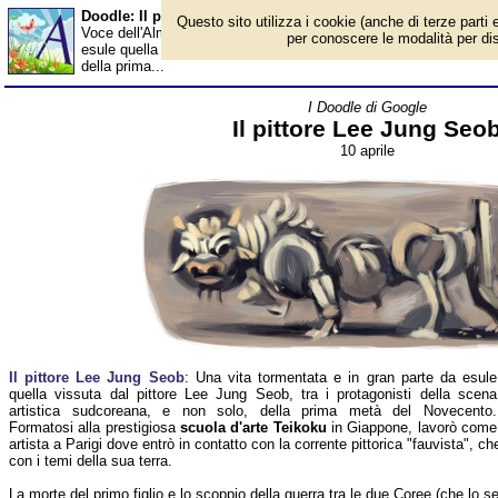
Doodle: Il pittore Lee Jung Seob - Almanacco
Questo sito utilizza i cookie (anche di terze parti e
Voce dell'Almanacco del 10 aprile, per la rubrica 'I Doodle di Goo
per conoscere le modalità per disab
esule quella vissuta dal pittore Lee Jung Seob, tra i protagonisti
della prima...
I Doodle di Google
Il pittore Lee Jung Seo
10 aprile
Il pittore Lee Jung Seob
: Una vita tormentata e in gran parte da esule
quella vissuta dal pittore Lee Jung Seob, tra i protagonisti della scena
artistica sudcoreana, e non solo, della prima metà del Novecento.
Formatosi alla prestigiosa
scuola d'arte Teikoku
in Giappone, lavorò come
artista a Parigi dove entrò in contatto con la corrente pittorica "fauvista", c
con i temi della sua terra.
La morte del primo figlio e lo scoppio della guerra tra le due Coree (che lo 