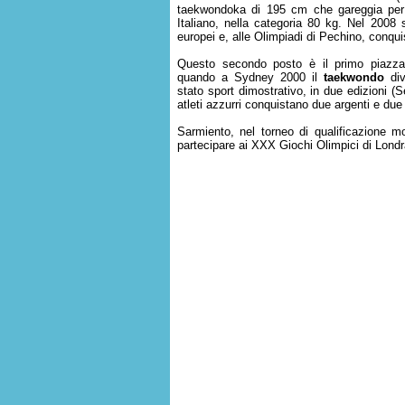
taekwondoka di 195 cm che gareggia per i
Italiano, nella categoria 80 kg. Nel 2008 s
europei e, alle Olimpiadi di Pechino, conqui
Questo secondo posto è il primo piazzam
quando a Sydney 2000 il
taekwondo
div
stato sport dimostrativo, in due edizioni (
atleti azzurri conquistano due argenti e due
Sarmiento, nel torneo di qualificazione mo
partecipare ai XXX Giochi Olimpici di Londr