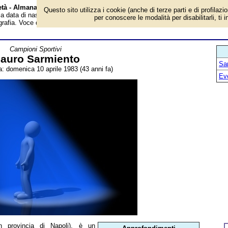
età - Almanacco
Questo sito utilizza i cookie (anche di terze parti e di profilazi
 la data di nascita, età, dove è nato, cosa ha fatto Mauro Sarmiento,
per conoscere le modalità per disabilitarli, ti 
grafia. Voce dell'Almanacco.
Campioni Sportivi
auro Sarmiento
San
a: domenica 10 aprile 1983 (43 anni fa)
Ev
n provincia di Napoli), è un