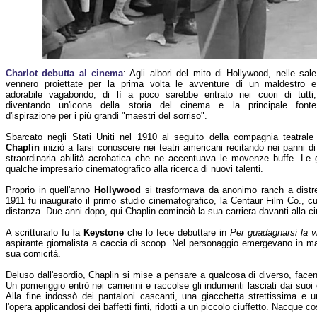
Charlot debutta al cinema
: Agli albori del mito di Hollywood, nelle sale
vennero proiettate per la prima volta le avventure di un maldestro e
adorabile vagabondo; di lì a poco sarebbe entrato nei cuori di tutti,
diventando un'icona della storia del cinema e la principale fonte
d'ispirazione per i più grandi "maestri del sorriso".
Sbarcato negli Stati Uniti nel 1910 al seguito della compagnia teatral
Chaplin
iniziò a farsi conoscere nei teatri americani recitando nei panni d
straordinaria abilità acrobatica che ne accentuava le movenze buffe. Le g
qualche impresario cinematografico alla ricerca di nuovi talenti.
Proprio in quell'anno
Hollywood
si trasformava da anonimo ranch a distret
1911 fu inaugurato il primo studio cinematografico, la Centaur Film Co., cu
distanza. Due anni dopo, qui Chaplin cominciò la sua carriera davanti alla c
A scritturarlo fu la
Keystone
che lo fece debuttare in
Per guadagnarsi la v
aspirante giornalista a caccia di scoop. Nel personaggio emergevano in manie
sua comicità.
Deluso dall'esordio, Chaplin si mise a pensare a qualcosa di diverso, facen
Un pomeriggio entrò nei camerini e raccolse gli indumenti lasciati dai suoi 
Alla fine indossò dei pantaloni cascanti, una giacchetta strettissima e
l'opera applicandosi dei baffetti finti, ridotti a un piccolo ciuffetto. Nacque 