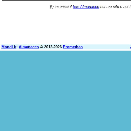
{!}
inserisci il
box Almanacco
nel tuo sito o nel 
Mondi.it
:
Almanacco
© 2012-2026
Prometheo