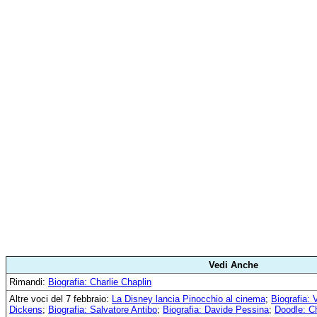
Vedi Anche
Rimandi:
Biografia: Charlie Chaplin
Altre voci del 7 febbraio:
La Disney lancia Pinocchio al cinema
;
Biografia:
Dickens
;
Biografia: Salvatore Antibo
;
Biografia: Davide Pessina
;
Doodle: Ch