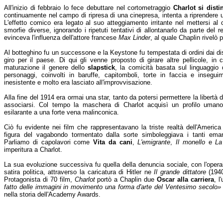
All'inizio di febbraio lo fece debuttare nel cortometraggio
Charlot si disti
continuamente nel campo di ripresa di una cinepresa, intenta a riprendere
L'effetto comico era legato al suo atteggiamento irritante nel mettersi al 
smorfie diverse, ignorando i ripetuti tentativi di allontanarlo da parte del 
evinceva l'influenza dell'attore francese
Max Linder
, al quale Chaplin rivelò p
Al botteghino fu un successone e la Keystone fu tempestata di ordini dai dist
giro per il paese. Di qui gli venne proposto di girare altre pellicole, in 
maturazione il genere dello
slapstick
, la comicità basata sul linguaggio
personaggi, coinvolti in baruffe, capitomboli, torte in faccia e insegu
inesistente e molto era lasciato all'improvvisazione.
Alla fine del 1914 era ormai una star, tanto da potersi permettere la libertà 
associarsi. Col tempo la maschera di Charlot acquisì un profilo umano
esilarante a una forte vena malinconica.
Ciò fu evidente nei film che rappresentavano la triste realtà dell'America
figura del vagabondo tormentato dalla sorte simboleggiava i tanti emarg
Parliamo di capolavori come
Vita da cani
,
L'emigrante
,
Il monello
e
La
imperitura a Charlot.
La sua evoluzione successiva fu quella della denuncia sociale, con l'opera
satira politica, attraverso la caricatura di Hitler ne
Il grande dittatore
(1940
Protagonista di 70 film,
Charlot
portò a Chaplin due
Oscar alla carriera
, l
fatto delle immagini in movimento una forma d'arte del Ventesimo secolo»
nella storia dell'Academy Awards.