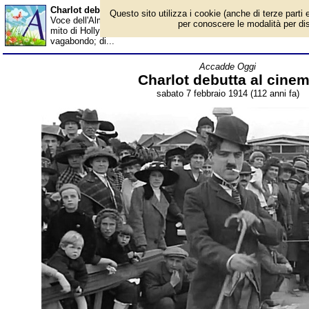
Charlot debutta al cinema - Almanacco
Questo sito utilizza i cookie (anche di terze parti e
Voce dell'Almanacco del 7 febbraio, per la rubrica 'Accadde Oggi'
per conoscere le modalità per disab
mito di Hollywood, nelle sale vennero proiettate per la prima volt
vagabondo; di...
Accadde Oggi
Charlot debutta al cine
sabato 7 febbraio 1914 (112 anni fa)