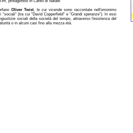
Tim, protagonisti in
Canto di Natale
.
orfano
Oliver Twist
, le cui vicende sono raccontate nell'omonimo
 "sociali" (tra cui "David Copperfield" e "Grandi speranze"). In essi
giustizie sociali della società del tempo, attraverso l'esistenza del
aturità o in alcuni casi fino alla mezza età.