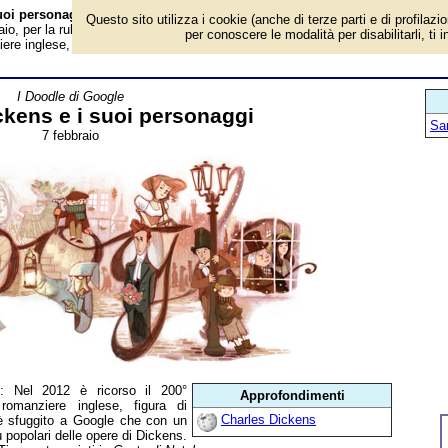
suoi personaggi - Almanacco
Questo sito utilizza i cookie (anche di terze parti e di profilazi
o, per la rubrica 'I Doodle di Google'. Nel 2012 è ricorso il 200° anniversario
per conoscere le modalità per disabilitarli, ti 
re inglese, figura di riferimento nella letteratura. L'evento non è sfuggito...
I Doodle di Google
ckens e i suoi personaggi
San
7 febbraio
i
: Nel 2012 è ricorso il 200°
Approfondimenti
romanziere inglese, figura di
Charles Dickens
n è sfuggito a Google che con un
 popolari delle opere di Dickens.