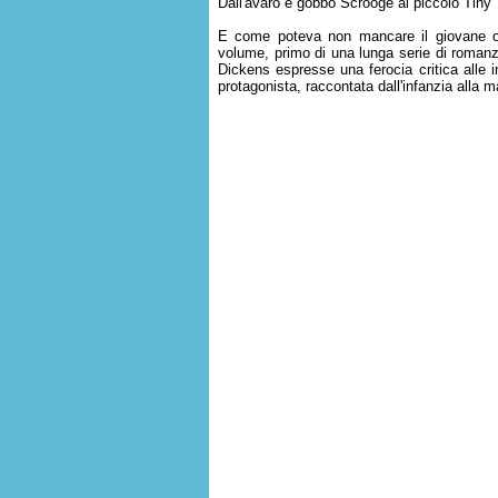
Dall'avaro e gobbo Scrooge al piccolo Tiny 
E come poteva non mancare il giovane 
volume, primo di una lunga serie di romanzi
Dickens espresse una ferocia critica alle in
protagonista, raccontata dall'infanzia alla m